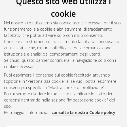
Questo sito web utilizza i
2014
(1)
2013
(2)
cookie
2012
(2)
2011
(1)
Nel nostro sito utilizziamo sia cookie tecnici necessari per il suo
2009
(3)
funzionamento, sia cookie e altri strumenti di tracciamento
2008
(3)
facoltativi che potrai attivare solo con il tuo consenso.
2007
(1)
Cookie e altri strumenti di tracciamento facoltativi sono usati per
2002
(1)
analisi statistiche, misure sull'efficacia della comunicazione
istituzionale e analisi dei comportamenti degli utenti.
Se chiudi questo banner continuerai la navigazione solo con i
cookie necessari.
Atom
Puoi esprimere il consenso sui cookie facoltativi attivando
Rss 1.0
l'opzione in "Personalizza cookie" e, se vuoi, potrai esprimere
consensi più specifici in "Mostra cookie di profilazione".
Rss 2.0
Potrai sempre rivedere le tue scelte e verificare lo stato dei
consensi rientrando nella sezione "Impostazione cookie" del
sito.
AMS Dottorato
Per maggiori informazioni
consulta la nostra Cookie policy
.
ISSN: 2038-7946
Servizio implementato e gestito da
AlmaDL