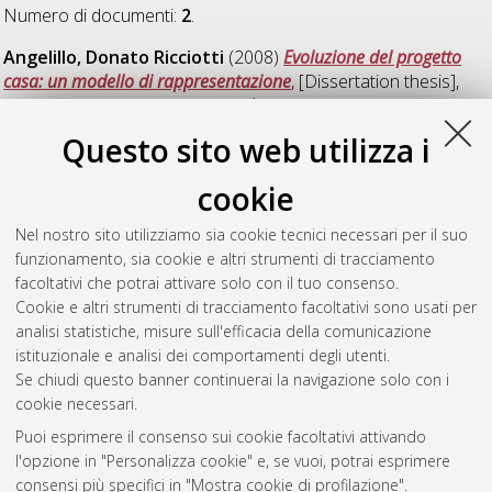
Numero di documenti:
2
.
Angelillo, Donato Ricciotti
(2008)
Evoluzione del progetto
casa: un modello di rappresentazione
, [Dissertation thesis],
Alma Mater Studiorum Università di Bologna. Dottorato di
ricerca in
Ingegneria edilizia e territoriale
, 20 Ciclo. DOI
Questo sito web utilizza i
10.6092/unibo/amsdottorato/888.
cookie
Tarchini, Maria Laura
(2008)
Paesaggio urbano e patrimonio
architettonico. Le aree centrali delle città argentine di media
Nel nostro sito utilizziamo sia cookie tecnici necessari per il suo
dimensione: il caso di Santa Fé
, [Dissertation thesis], Alma
funzionamento, sia cookie e altri strumenti di tracciamento
Mater Studiorum Università di Bologna. Dottorato di ricerca in
facoltativi che potrai attivare solo con il tuo consenso.
Ingegneria edilizia e territoriale
, 20 Ciclo.
Cookie e altri strumenti di tracciamento facoltativi sono usati per
analisi statistiche, misure sull'efficacia della comunicazione
Questa lista e' stata generata il
Fri Aug 7 20:34:52 2026 CEST
.
istituzionale e analisi dei comportamenti degli utenti.
Se chiudi questo banner continuerai la navigazione solo con i
cookie necessari.
Atom
Puoi esprimere il consenso sui cookie facoltativi attivando
Rss 1.0
l'opzione in "Personalizza cookie" e, se vuoi, potrai esprimere
consensi più specifici in "Mostra cookie di profilazione".
Rss 2.0