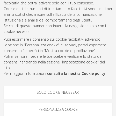
facoltativi che potrai attivare solo con il tuo consenso.
Cookie e altri strumenti di tracciamento facoltativi sono usati per
Gestione del documento:
analisi statistiche, misure sull'efficacia della comunicazione
istituzionale e analisi dei comportamenti degli utenti.
Se chiudi questo banner continuerai la navigazione solo con i
cookie necessari.
Atom
Puoi esprimere il consenso sui cookie facoltativi attivando
Rss 1.0
l'opzione in "Personalizza cookie" e, se vuoi, potrai esprimere
consensi più specifici in "Mostra cookie di profilazione".
Rss 2.0
Potrai sempre rivedere le tue scelte e verificare lo stato dei
consensi rientrando nella sezione "Impostazione cookie" del
sito.
AMS Dottorato
Per maggiori informazioni
consulta la nostra Cookie policy
.
ISSN: 2038-7946
Servizio implementato e gestito da
AlmaDL
Impostazioni Cookie
COOKIE DI PROFILAZIONE -
SOLO COOKIE NECESSARI
Informativa sulla privacy
FACOLTATIVI
Condizioni d’uso del sito
Si tratta di cookie utilizzati per analizzare le caratteristiche della
navigazione degli utenti, creare profili in base al loro comportamento
PERSONALIZZA COOKIE
sul sito, per analisi di marketing.