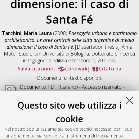
dimensione: il caso di
Santa Fé
Tarchini, Maria Laura
(2008)
Paesaggio urbano e patrimonio
architettonico. Le aree centrali delle città argentine di media
dimensione: il caso di Santa Fé
, [Dissertation thesis], Alma
Mater Studiorum Università di Bologna. Dottorato di ricerca
in
Ingegneria edilizia e territoriale
, 20 Ciclo.
Salva citazione
Condividi
Citato da
Documenti full-text disponibili:
Documento PDF
(Italiano) - Accesso riservato -
Richiede un lettore di PDF come
Xpdf
o
Adobe
Acrobat Reader
Questo sito web utilizza i
Download (57MB)
cookie
Abstract
Nel nostro sito utilizziamo sia cookie tecnici necessari per il suo
funzionamento, sia cookie e altri strumenti di tracciamento
Altri metadati