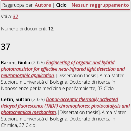
Raggruppa per:
Autore
|
Ciclo
|
Nessun raggruppamento
Vai a:
37
Numero di documenti:
12
.
37
Baroni, Giulia
(2025)
Engineering of organic and hybrid
phototransistor for effective near-infrared light detection and
neuromorphic application
, [Dissertation thesis], Alma Mater
Studiorum Università di Bologna. Dottorato di ricerca in
Nanoscienze per la medicina e per l'ambiente
, 37 Ciclo.
Cetin, Sultan
(2025)
Donor-acceptor thermally activated
delayed fluorescence (TADF) chromophores: photocatalysis and
photochemical mechanism
, [Dissertation thesis], Alma Mater
Studiorum Università di Bologna. Dottorato di ricerca in
Chimica
, 37 Ciclo.