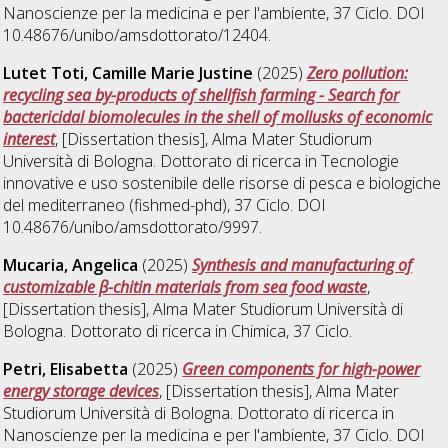
Nanoscienze per la medicina e per l'ambiente
, 37 Ciclo. DOI
10.48676/unibo/amsdottorato/12404.
Lutet Toti, Camille Marie Justine
(2025)
Zero pollution:
recycling sea by-products of shellfish farming - Search for
bactericidal biomolecules in the shell of mollusks of economic
interest
, [Dissertation thesis], Alma Mater Studiorum
Università di Bologna. Dottorato di ricerca in
Tecnologie
innovative e uso sostenibile delle risorse di pesca e biologiche
del mediterraneo (fishmed-phd)
, 37 Ciclo. DOI
10.48676/unibo/amsdottorato/9997.
Mucaria, Angelica
(2025)
Synthesis and manufacturing of
customizable β-chitin materials from sea food waste
,
[Dissertation thesis], Alma Mater Studiorum Università di
Bologna. Dottorato di ricerca in
Chimica
, 37 Ciclo.
Petri, Elisabetta
(2025)
Green components for high-power
energy storage devices
, [Dissertation thesis], Alma Mater
Studiorum Università di Bologna. Dottorato di ricerca in
Nanoscienze per la medicina e per l'ambiente
, 37 Ciclo. DOI