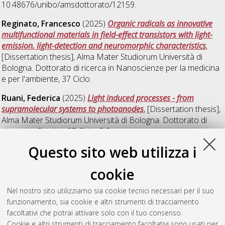
10.48676/unibo/amsdottorato/12159.
Reginato, Francesco
(2025)
Organic radicals as innovative
multifunctional materials in field-effect transistors with light-
emission, light-detection and neuromorphic characteristics
,
[Dissertation thesis], Alma Mater Studiorum Università di
Bologna. Dottorato di ricerca in
Nanoscienze per la medicina
e per l'ambiente
, 37 Ciclo.
Ruani, Federica
(2025)
Light induced processes - from
supramolecular systems to photoanodes
, [Dissertation thesis],
Alma Mater Studiorum Università di Bologna. Dottorato di
ricerca in
Chimica
, 37 Ciclo. DOI
10.48676/unibo/amsdottorato/11765.
Questo sito web utilizza i
Zuffa, Caterina
(2025)
Hybrid coordination polymers based
cookie
on silver halide and Ppicolylamine as new luminescent and
conductive materials
, [Dissertation thesis], Alma Mater
Nel nostro sito utilizziamo sia cookie tecnici necessari per il suo
Studiorum Università di Bologna. Dottorato di ricerca in
funzionamento, sia cookie e altri strumenti di tracciamento
Nanoscienze per la medicina e per l'ambiente
, 37 Ciclo.
facoltativi che potrai attivare solo con il tuo consenso.
Cookie e altri strumenti di tracciamento facoltativi sono usati per