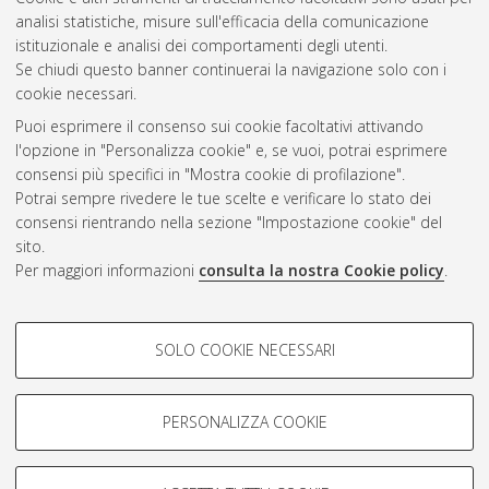
Questa lista e' stata generata il
Thu Aug 6 20:34:01 2026
analisi statistiche, misure sull'efficacia della comunicazione
CEST
.
istituzionale e analisi dei comportamenti degli utenti.
Se chiudi questo banner continuerai la navigazione solo con i
cookie necessari.
Atom
Puoi esprimere il consenso sui cookie facoltativi attivando
Rss 1.0
l'opzione in "Personalizza cookie" e, se vuoi, potrai esprimere
consensi più specifici in "Mostra cookie di profilazione".
Rss 2.0
Potrai sempre rivedere le tue scelte e verificare lo stato dei
consensi rientrando nella sezione "Impostazione cookie" del
AMS Dottorato
sito.
Per maggiori informazioni
consulta la nostra Cookie policy
.
ISSN: 2038-7946
Servizio implementato e gestito da
AlmaDL
Impostazioni Cookie
COOKIE DI PROFILAZIONE -
SOLO COOKIE NECESSARI
Informativa sulla privacy
FACOLTATIVI
Condizioni d’uso del sito
Si tratta di cookie utilizzati per analizzare le caratteristiche della
navigazione degli utenti, creare profili in base al loro comportamento
PERSONALIZZA COOKIE
sul sito, per analisi di marketing.
Mostra cookie di profilazione