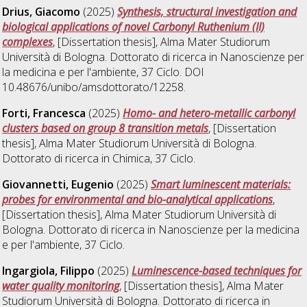
Drius, Giacomo
(2025)
Synthesis, structural investigation and
biological applications of novel Carbonyl Ruthenium (II)
complexes
, [Dissertation thesis], Alma Mater Studiorum
Università di Bologna. Dottorato di ricerca in
Nanoscienze per
la medicina e per l'ambiente
, 37 Ciclo. DOI
10.48676/unibo/amsdottorato/12258.
Forti, Francesca
(2025)
Homo- and hetero-metallic carbonyl
clusters based on group 8 transition metals
, [Dissertation
thesis], Alma Mater Studiorum Università di Bologna.
Dottorato di ricerca in
Chimica
, 37 Ciclo.
Giovannetti, Eugenio
(2025)
Smart luminescent materials:
probes for environmental and bio-analytical applications
,
[Dissertation thesis], Alma Mater Studiorum Università di
Bologna. Dottorato di ricerca in
Nanoscienze per la medicina
e per l'ambiente
, 37 Ciclo.
Ingargiola, Filippo
(2025)
Luminescence-based techniques for
water quality monitoring
, [Dissertation thesis], Alma Mater
Studiorum Università di Bologna. Dottorato di ricerca in