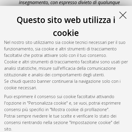
insegnamento, con espresso divieto di qualunque
utilizzo direttamente o indirettamente commerciale.
Ogni altro diritto sul materiale è riservato
.
Questo sito web utilizza i
Download (3MB)
|
Contatta l'autore
cookie
Abstract
Nel nostro sito utilizziamo sia cookie tecnici necessari per il suo
funzionamento, sia cookie e altri strumenti di tracciamento
Altri metadati
facoltativi che potrai attivare solo con il tuo consenso.
Cookie e altri strumenti di tracciamento facoltativi sono usati per
Gestione del documento:
analisi statistiche, misure sull'efficacia della comunicazione
istituzionale e analisi dei comportamenti degli utenti.
Se chiudi questo banner continuerai la navigazione solo con i
cookie necessari.
Atom
Puoi esprimere il consenso sui cookie facoltativi attivando
Rss 1.0
l'opzione in "Personalizza cookie" e, se vuoi, potrai esprimere
consensi più specifici in "Mostra cookie di profilazione".
Rss 2.0
Potrai sempre rivedere le tue scelte e verificare lo stato dei
consensi rientrando nella sezione "Impostazione cookie" del
sito.
AMS Dottorato