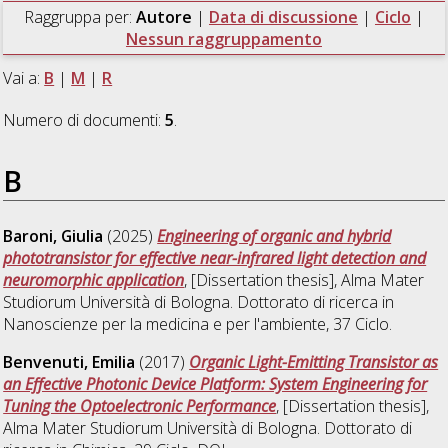
Raggruppa per:
Autore
|
Data di discussione
|
Ciclo
|
Nessun raggruppamento
Vai a:
B
|
M
|
R
Numero di documenti:
5
.
B
Baroni, Giulia
(2025)
Engineering of organic and hybrid
phototransistor for effective near-infrared light detection and
neuromorphic application
, [Dissertation thesis], Alma Mater
Studiorum Università di Bologna. Dottorato di ricerca in
Nanoscienze per la medicina e per l'ambiente
, 37 Ciclo.
Benvenuti, Emilia
(2017)
Organic Light-Emitting Transistor as
an Effective Photonic Device Platform: System Engineering for
Tuning the Optoelectronic Performance
, [Dissertation thesis],
Alma Mater Studiorum Università di Bologna. Dottorato di