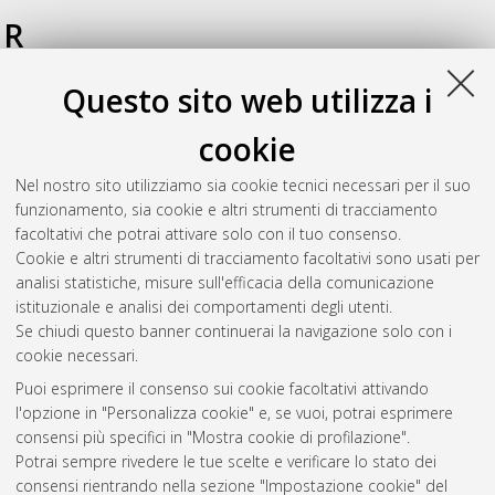
R
Questo sito web utilizza i
Reginato, Francesco
(2025)
Organic radicals as innovative
multifunctional materials in field-effect transistors with light-
cookie
emission, light-detection and neuromorphic characteristics
,
[Dissertation thesis], Alma Mater Studiorum Università di
Nel nostro sito utilizziamo sia cookie tecnici necessari per il suo
Bologna. Dottorato di ricerca in
Nanoscienze per la medicina
funzionamento, sia cookie e altri strumenti di tracciamento
e per l'ambiente
, 37 Ciclo.
facoltativi che potrai attivare solo con il tuo consenso.
Cookie e altri strumenti di tracciamento facoltativi sono usati per
Questa lista e' stata generata il
Thu Aug 6 20:44:25 2026
analisi statistiche, misure sull'efficacia della comunicazione
CEST
.
istituzionale e analisi dei comportamenti degli utenti.
Se chiudi questo banner continuerai la navigazione solo con i
cookie necessari.
Atom
Puoi esprimere il consenso sui cookie facoltativi attivando
Rss 1.0
l'opzione in "Personalizza cookie" e, se vuoi, potrai esprimere
consensi più specifici in "Mostra cookie di profilazione".
Rss 2.0
Potrai sempre rivedere le tue scelte e verificare lo stato dei
consensi rientrando nella sezione "Impostazione cookie" del