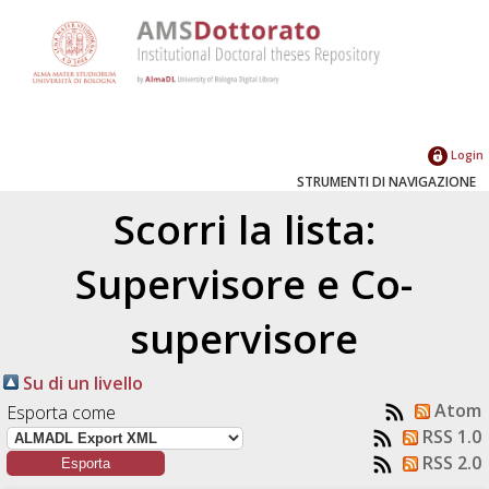
Login
STRUMENTI DI NAVIGAZIONE
Scorri la lista:
Supervisore e Co-
supervisore
Su di un livello
Atom
Esporta come
RSS 1.0
RSS 2.0