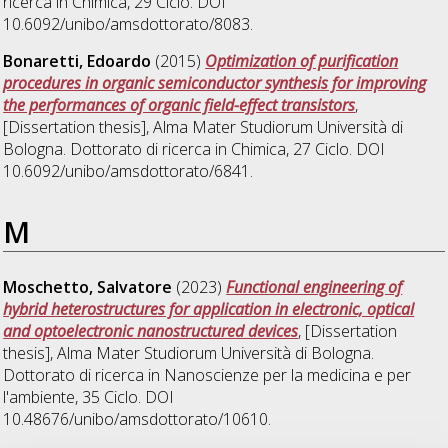
ricerca in
Chimica
, 29 Ciclo. DOI
10.6092/unibo/amsdottorato/8083.
Bonaretti, Edoardo
(2015)
Optimization of purification
procedures in organic semiconductor synthesis for improving
the performances of organic field-effect transistors
,
[Dissertation thesis], Alma Mater Studiorum Università di
Bologna. Dottorato di ricerca in
Chimica
, 27 Ciclo. DOI
10.6092/unibo/amsdottorato/6841.
M
Moschetto, Salvatore
(2023)
Functional engineering of
hybrid heterostructures for application in electronic, optical
and optoelectronic nanostructured devices
, [Dissertation
thesis], Alma Mater Studiorum Università di Bologna.
Dottorato di ricerca in
Nanoscienze per la medicina e per
l'ambiente
, 35 Ciclo. DOI
10.48676/unibo/amsdottorato/10610.