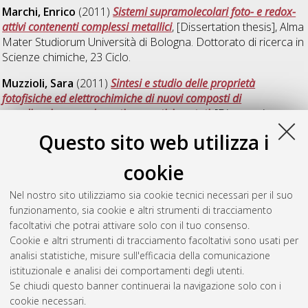
Marchi, Enrico
(2011)
Sistemi supramolecolari foto- e redox-
attivi contenenti complessi metallici
, [Dissertation thesis], Alma
Mater Studiorum Università di Bologna. Dottorato di ricerca in
Scienze chimiche
, 23 Ciclo.
Muzzioli, Sara
(2011)
Sintesi e studio delle proprietà
fotofisiche ed elettrochimiche di nuovi composti di
coordinazione con leganti aromatici azotati
, [Dissertation
thesis], Alma Mater Studiorum Università di Bologna.
Questo sito web utilizza i
Dottorato di ricerca in
Scienze chimiche
, 23 Ciclo. DOI
10.6092/unibo/amsdottorato/3872.
cookie
Semeraro, Monica
(2011)
Functional photoactive and
Nel nostro sito utilizziamo sia cookie tecnici necessari per il suo
electroactive nanodevices
, [Dissertation thesis], Alma Mater
funzionamento, sia cookie e altri strumenti di tracciamento
Studiorum Università di Bologna. Dottorato di ricerca in
facoltativi che potrai attivare solo con il tuo consenso.
Scienze chimiche
, 23 Ciclo.
Cookie e altri strumenti di tracciamento facoltativi sono usati per
analisi statistiche, misure sull'efficacia della comunicazione
Questa lista e' stata generata il
Fri Aug 7 20:34:35 2026 CEST
.
istituzionale e analisi dei comportamenti degli utenti.
Se chiudi questo banner continuerai la navigazione solo con i
cookie necessari.
Atom