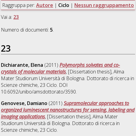
Raggruppa per:
Autore
|
Ciclo
|
Nessun raggruppamento
Vai a:
23
Numero di documenti:
5
.
23
Dichiarante, Elena
(2011)
Polymorphs solvates and co-
crystals of molecular materials
, [Dissertation thesis], Alma
Mater Studiorum Università di Bologna. Dottorato di ricerca in
Scienze chimiche
, 23 Ciclo. DOI
10.6092/unibo/amsdottorato/3590.
Genovese, Damiano
(2011)
Supramolecular approaches to
organized luminescent nanostructures for sensing, labeling and
imaging applications
, [Dissertation thesis], Alma Mater
Studiorum Università di Bologna. Dottorato di ricerca in
Scienze chimiche
, 23 Ciclo.