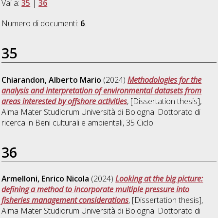
Vai a:
35
|
36
Numero di documenti:
6
.
35
Chiarandon, Alberto Mario
(2024)
Methodologies for the
analysis and interpretation of environmental datasets from
areas interested by offshore activities
, [Dissertation thesis],
Alma Mater Studiorum Università di Bologna. Dottorato di
ricerca in
Beni culturali e ambientali
, 35 Ciclo.
36
Armelloni, Enrico Nicola
(2024)
Looking at the big picture:
defining a method to incorporate multiple pressure into
fisheries management considerations
, [Dissertation thesis],
Alma Mater Studiorum Università di Bologna. Dottorato di