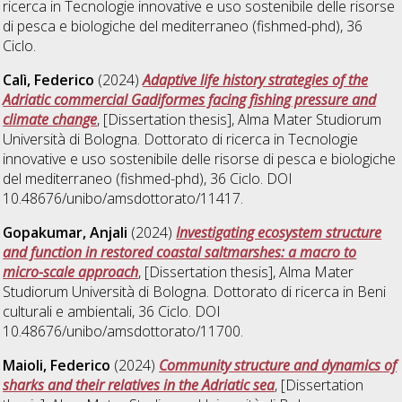
ricerca in
Tecnologie innovative e uso sostenibile delle risorse
di pesca e biologiche del mediterraneo (fishmed-phd)
, 36
Ciclo.
Calì, Federico
(2024)
Adaptive life history strategies of the
Adriatic commercial Gadiformes facing fishing pressure and
climate change
, [Dissertation thesis], Alma Mater Studiorum
Università di Bologna. Dottorato di ricerca in
Tecnologie
innovative e uso sostenibile delle risorse di pesca e biologiche
del mediterraneo (fishmed-phd)
, 36 Ciclo. DOI
10.48676/unibo/amsdottorato/11417.
Gopakumar, Anjali
(2024)
Investigating ecosystem structure
and function in restored coastal saltmarshes: a macro to
micro-scale approach
, [Dissertation thesis], Alma Mater
Studiorum Università di Bologna. Dottorato di ricerca in
Beni
culturali e ambientali
, 36 Ciclo. DOI
10.48676/unibo/amsdottorato/11700.
Maioli, Federico
(2024)
Community structure and dynamics of
sharks and their relatives in the Adriatic sea
, [Dissertation