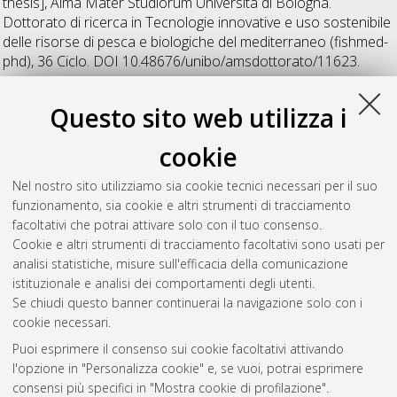
thesis], Alma Mater Studiorum Università di Bologna.
Dottorato di ricerca in
Tecnologie innovative e uso sostenibile
delle risorse di pesca e biologiche del mediterraneo (fishmed-
phd)
, 36 Ciclo. DOI 10.48676/unibo/amsdottorato/11623.
Scanu, Martina
(2024)
Bio-ecological studies on Penaeus
Questo sito web utilizza i
kerathurus (Forskål, 1775) in North-Central Adriatic Sea toward
an assessment of the status of the resource
, [Dissertation
cookie
thesis], Alma Mater Studiorum Università di Bologna.
Dottorato di ricerca in
Tecnologie innovative e uso sostenibile
Nel nostro sito utilizziamo sia cookie tecnici necessari per il suo
delle risorse di pesca e biologiche del mediterraneo (fishmed-
funzionamento, sia cookie e altri strumenti di tracciamento
phd)
, 36 Ciclo.
facoltativi che potrai attivare solo con il tuo consenso.
Cookie e altri strumenti di tracciamento facoltativi sono usati per
Questa lista e' stata generata il
Sat Aug 8 20:32:05 2026
analisi statistiche, misure sull'efficacia della comunicazione
CEST
.
istituzionale e analisi dei comportamenti degli utenti.
Se chiudi questo banner continuerai la navigazione solo con i
cookie necessari.
Atom
Puoi esprimere il consenso sui cookie facoltativi attivando
Rss 1.0
l'opzione in "Personalizza cookie" e, se vuoi, potrai esprimere
consensi più specifici in "Mostra cookie di profilazione".
Rss 2.0