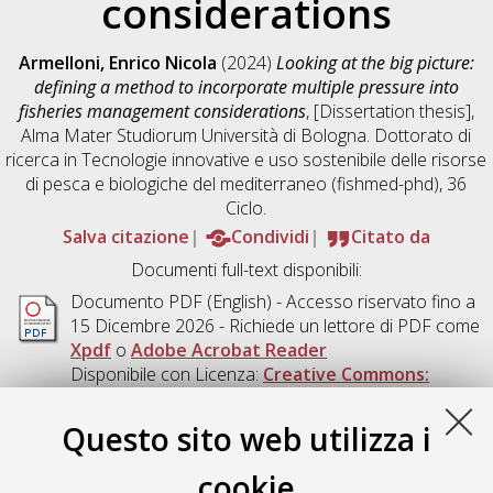
considerations
Armelloni, Enrico Nicola
(2024)
Looking at the big picture:
defining a method to incorporate multiple pressure into
fisheries management considerations
, [Dissertation thesis],
Alma Mater Studiorum Università di Bologna. Dottorato di
ricerca in
Tecnologie innovative e uso sostenibile delle risorse
di pesca e biologiche del mediterraneo (fishmed-phd)
, 36
Ciclo.
Salva citazione
Condividi
Citato da
Documenti full-text disponibili:
Documento PDF
(English) - Accesso riservato fino a
15 Dicembre 2026 - Richiede un lettore di PDF come
Xpdf
o
Adobe Acrobat Reader
Disponibile con Licenza:
Creative Commons:
Attribuzione - Non Commerciale - Non Opere
Derivate 4.0 (CC BY-NC-ND 4.0)
.
Questo sito web utilizza i
Download (28MB)
|
Contatta l'autore
cookie