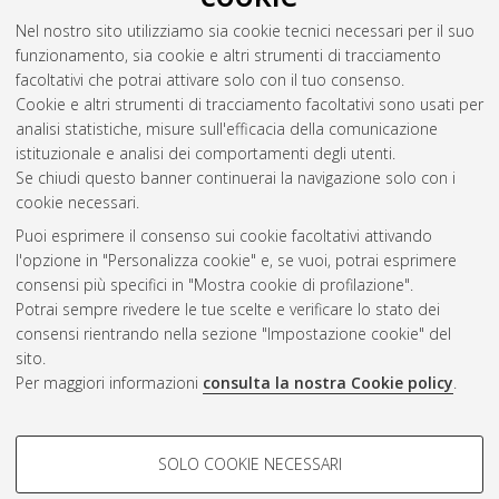
Abstract
Nel nostro sito utilizziamo sia cookie tecnici necessari per il suo
funzionamento, sia cookie e altri strumenti di tracciamento
Altri metadati
facoltativi che potrai attivare solo con il tuo consenso.
Cookie e altri strumenti di tracciamento facoltativi sono usati per
Gestione del documento:
analisi statistiche, misure sull'efficacia della comunicazione
istituzionale e analisi dei comportamenti degli utenti.
Se chiudi questo banner continuerai la navigazione solo con i
cookie necessari.
Atom
Puoi esprimere il consenso sui cookie facoltativi attivando
Rss 1.0
l'opzione in "Personalizza cookie" e, se vuoi, potrai esprimere
consensi più specifici in "Mostra cookie di profilazione".
Rss 2.0
Potrai sempre rivedere le tue scelte e verificare lo stato dei
consensi rientrando nella sezione "Impostazione cookie" del
sito.
AMS Dottorato
Per maggiori informazioni
consulta la nostra Cookie policy
.
ISSN: 2038-7946
Servizio implementato e gestito da
AlmaDL
Impostazioni Cookie
COOKIE DI PROFILAZIONE -
SOLO COOKIE NECESSARI
Informativa sulla privacy
FACOLTATIVI
Condizioni d’uso del sito