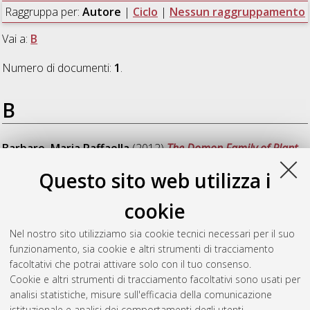
Raggruppa per:
Autore
|
Ciclo
|
Nessun raggruppamento
Vai a:
B
Numero di documenti:
1
.
B
Barbaro, Maria Raffaella
(2012)
The Domon Family of Plant
Plasma Membrane B-Type Cytochromes: Heterologous
Questo sito web utilizza i
Expression, Biochemical Characterization and Physiological
Roles in Vivo
, [Dissertation thesis], Alma Mater Studiorum
cookie
Università di Bologna. Dottorato di ricerca in
Biologia cellulare,
molecolare e industriale/cellular, molecular and industrial
Nel nostro sito utilizziamo sia cookie tecnici necessari per il suo
biology: progetto n. 2 Biologia funzionale dei sistemi cellulari e
funzionamento, sia cookie e altri strumenti di tracciamento
molecolari
, 24 Ciclo. DOI 10.6092/unibo/amsdottorato/4713.
facoltativi che potrai attivare solo con il tuo consenso.
Cookie e altri strumenti di tracciamento facoltativi sono usati per
Questa lista e' stata generata il
Thu Aug 6 20:33:14 2026
analisi statistiche, misure sull'efficacia della comunicazione
CEST
.
istituzionale e analisi dei comportamenti degli utenti.