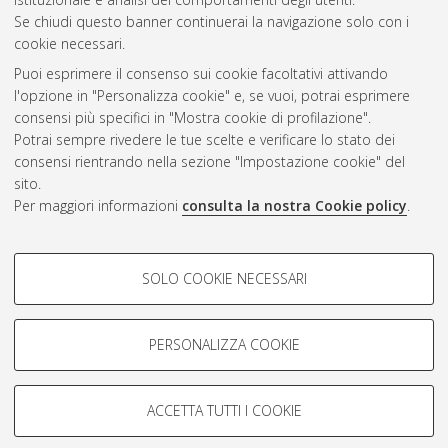
Se chiudi questo banner continuerai la navigazione solo con i
cookie necessari.
Atom
Puoi esprimere il consenso sui cookie facoltativi attivando
Rss 1.0
l'opzione in "Personalizza cookie" e, se vuoi, potrai esprimere
consensi più specifici in "Mostra cookie di profilazione".
Rss 2.0
Potrai sempre rivedere le tue scelte e verificare lo stato dei
consensi rientrando nella sezione "Impostazione cookie" del
sito.
AMS Dottorato
Per maggiori informazioni
consulta la nostra Cookie policy
.
ISSN: 2038-7946
Servizio implementato e gestito da
AlmaDL
COOKIE DI PROFILAZIONE -
Impostazioni Cookie
SOLO COOKIE NECESSARI
Informativa sulla privacy
FACOLTATIVI
Condizioni d’uso del sito
Si tratta di cookie utilizzati per analizzare le caratteristiche della
navigazione degli utenti, creare profili in base al loro comportamento
PERSONALIZZA COOKIE
sul sito, per analisi di marketing.
Mostra cookie di profilazione
ACCETTA TUTTI I COOKIE
Google/Youtube Video
© ALMA MATER STUDIORUM - Università di Bologna, 2007-2026.
COOKIE TECNICI - NECESSARI