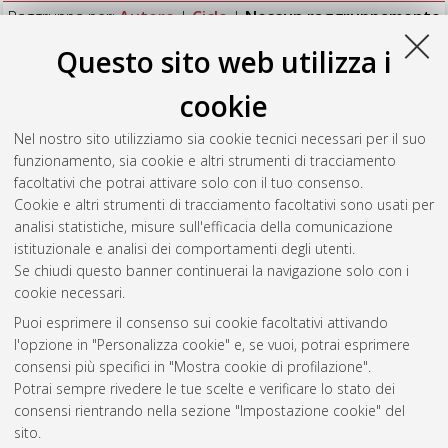
Raggruppa per:
Autore
|
Ciclo
|
Nessun raggruppamento
Questo sito web utilizza i
Numero di documenti:
1
.
cookie
Graziosi, Simone
(2025)
Interactions of the white truffle Tuber
magnatum Picco with bacteria and plants
, [Dissertation
Nel nostro sito utilizziamo sia cookie tecnici necessari per il suo
thesis], Alma Mater Studiorum Università di Bologna.
funzionamento, sia cookie e altri strumenti di tracciamento
Dottorato di ricerca in
Salute, sicurezza e sistemi del verde
, 37
facoltativi che potrai attivare solo con il tuo consenso.
Ciclo.
Cookie e altri strumenti di tracciamento facoltativi sono usati per
analisi statistiche, misure sull'efficacia della comunicazione
Questa lista e' stata generata il
Fri Aug 7 20:34:51 2026 CEST
.
istituzionale e analisi dei comportamenti degli utenti.
Se chiudi questo banner continuerai la navigazione solo con i
cookie necessari.
Atom
Puoi esprimere il consenso sui cookie facoltativi attivando
Rss 1.0
l'opzione in "Personalizza cookie" e, se vuoi, potrai esprimere
consensi più specifici in "Mostra cookie di profilazione".
Rss 2.0
Potrai sempre rivedere le tue scelte e verificare lo stato dei
consensi rientrando nella sezione "Impostazione cookie" del
AMS Dottorato
sito.