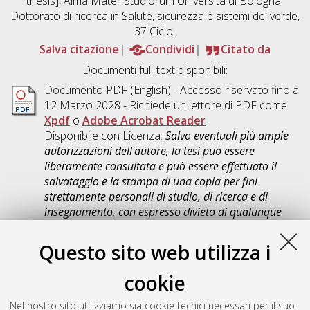
thesis], Alma Mater Studiorum Università di Bologna.
Dottorato di ricerca in
Salute, sicurezza e sistemi del verde
,
37 Ciclo.
Salva citazione
Condividi
Citato da
Documenti full-text disponibili:
Documento PDF
(English) - Accesso riservato fino a
12 Marzo 2028 - Richiede un lettore di PDF come
Xpdf
o
Adobe Acrobat Reader
Disponibile con Licenza:
Salvo eventuali più ampie
autorizzazioni dell'autore, la tesi può essere
liberamente consultata e può essere effettuato il
salvataggio e la stampa di una copia per fini
strettamente personali di studio, di ricerca e di
insegnamento, con espresso divieto di qualunque
utilizzo direttamente o indirettamente commerciale.
Ogni altro diritto sul materiale è riservato
.
Questo sito web utilizza i
Download (5MB)
|
Contatta l'autore
cookie
Abstract
Nel nostro sito utilizziamo sia cookie tecnici necessari per il suo