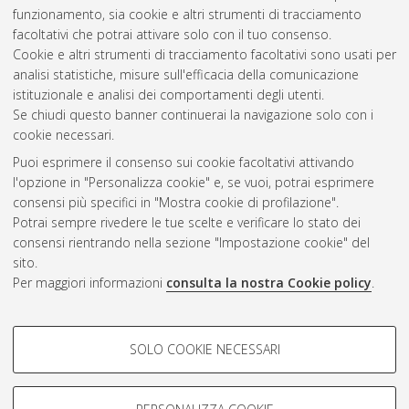
funzionamento, sia cookie e altri strumenti di tracciamento
Altri metadati
facoltativi che potrai attivare solo con il tuo consenso.
Cookie e altri strumenti di tracciamento facoltativi sono usati per
Gestione del documento:
analisi statistiche, misure sull'efficacia della comunicazione
istituzionale e analisi dei comportamenti degli utenti.
Se chiudi questo banner continuerai la navigazione solo con i
cookie necessari.
Atom
Puoi esprimere il consenso sui cookie facoltativi attivando
Rss 1.0
l'opzione in "Personalizza cookie" e, se vuoi, potrai esprimere
consensi più specifici in "Mostra cookie di profilazione".
Rss 2.0
Potrai sempre rivedere le tue scelte e verificare lo stato dei
consensi rientrando nella sezione "Impostazione cookie" del
sito.
AMS Dottorato
Per maggiori informazioni
consulta la nostra Cookie policy
.
ISSN: 2038-7946
Servizio implementato e gestito da
AlmaDL
Impostazioni Cookie
COOKIE DI PROFILAZIONE -
SOLO COOKIE NECESSARI
Informativa sulla privacy
FACOLTATIVI
Condizioni d’uso del sito
Si tratta di cookie utilizzati per analizzare le caratteristiche della
navigazione degli utenti, creare profili in base al loro comportamento