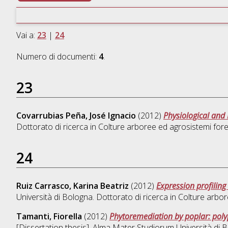
Vai a:
23
|
24
Numero di documenti:
4
.
23
Covarrubias Peña, José Ignacio
(2012)
Physiological and 
Dottorato di ricerca in
Colture arboree ed agrosistemi fores
24
Ruiz Carrasco, Karina Beatriz
(2012)
Expression profilin
Università di Bologna. Dottorato di ricerca in
Colture arbor
Tamanti, Fiorella
(2012)
Phytoremediation by poplar: poly
[Dissertation thesis], Alma Mater Studiorum Università di B