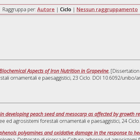
Raggruppa per:
Autore
|
Ciclo
|
Nessun raggruppamento
Biochemical Aspects of Iron Nutrition in Grapevine
, [Dissertatio
tali ornamentali e paesaggistici
, 23 Ciclo. DOI 10.6092/unibo/
g in developing peach seed and mesocarp as affected by growth r
ee ed agrosistemi forestali ornamentali e paesaggistici
, 24 Cic
phenols polyamines and oxidative damage in the response to heavy
ologna. Dottorato di ricerca in
Colture arboree ed agrosistemi f