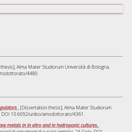
n thesis], Alma Mater Studiorum Università di Bologna.
amsdottorato/4480.
egulators
, [Dissertation thesis], Alma Mater Studiorum
lo. DOI 10.6092/unibo/amsdottorato/4361.
 metals in in vitro and in hydroponic cultures.
,
orestali ornamentali e paesaggistici
, 24 Ciclo. DOI