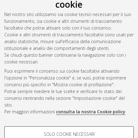
2012
(4)
cookie
2011
(8)
2010
(7)
Nel nostro sito utilizziamo sia cookie tecnici necessari per il suo
2009
(5)
funzionamento, sia cookie e altri strumenti di tracciamento
2008
(5)
facoltativi che potrai attivare solo con il tuo consenso.
2007
(2)
Cookie e altri strumenti di tracciamento facoltativi sono usati per
2003
(1)
analisi statistiche, misure sull'efficacia della comunicazione
istituzionale e analisi dei comportamenti degli utenti.
Se chiudi questo banner continuerai la navigazione solo con i
cookie necessari.
Atom
Puoi esprimere il consenso sui cookie facoltativi attivando
Rss 1.0
l'opzione in "Personalizza cookie" e, se vuoi, potrai esprimere
consensi più specifici in "Mostra cookie di profilazione".
Rss 2.0
Potrai sempre rivedere le tue scelte e verificare lo stato dei
consensi rientrando nella sezione "Impostazione cookie" del
sito.
AMS Dottorato
Per maggiori informazioni
consulta la nostra Cookie policy
.
ISSN: 2038-7946
Servizio implementato e gestito da
AlmaDL
COOKIE DI PROFILAZIONE -
Impostazioni Cookie
SOLO COOKIE NECESSARI
Informativa sulla privacy
FACOLTATIVI