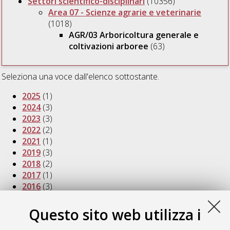
Settori scientifico-disciplinari
(10356)
Area 07 - Scienze agrarie e veterinarie
(1018)
AGR/03 Arboricoltura generale e
coltivazioni arboree
(63)
Seleziona una voce dall'elenco sottostante.
2025
(1)
2024
(3)
2023
(3)
2022
(2)
2021
(1)
2019
(3)
2018
(2)
2017
(1)
2016
(3)
2015
(3)
2014
(3)
Questo sito web utilizza i
2013
(6)