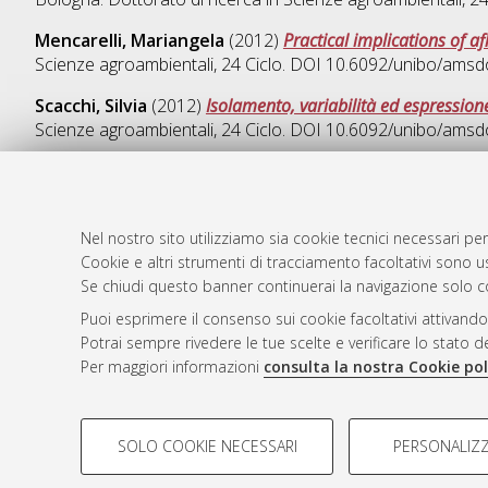
Mencarelli, Mariangela
(2012)
Practical implications of a
Scienze agroambientali
, 24 Ciclo. DOI 10.6092/unibo/amsd
Scacchi, Silvia
(2012)
Isolamento, variabilità ed espression
Scienze agroambientali
, 24 Ciclo. DOI 10.6092/unibo/amsd
Nel nostro sito utilizziamo sia cookie tecnici necessari per
AMS Dotto
Atom
Cookie e altri strumenti di tracciamento facoltativi sono us
ISSN: 2038
Se chiudi questo banner continuerai la navigazione solo c
Rss 1.0
Servizio i
Puoi esprimere il consenso sui cookie facoltativi attivando
Rss 2.0
Impostazio
Potrai sempre rivedere le tue scelte e verificare lo stato 
Informativa
Per maggiori informazioni
consulta la nostra Cookie pol
Condizioni 
COOKIE DI PROFILAZIONE - FACOLTATIVI
SOLO COOKIE NECESSARI
PERSONALIZZ
Si tratta di cookie utilizzati per analizzare le caratteristiche de
© ALMA MATER STUDIORUM - Università d
profili in base al loro comportamento sul sito, per analisi di mark