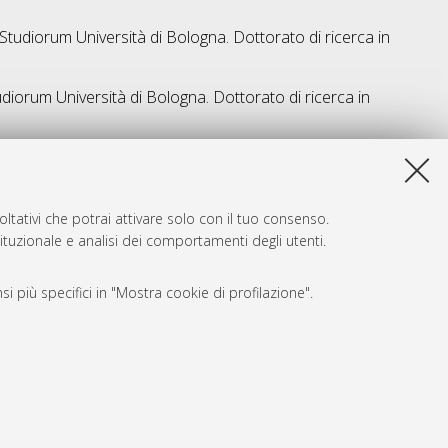
 Studiorum Università di Bologna. Dottorato di ricerca in
udiorum Università di Bologna. Dottorato di ricerca in
a lista e' stata generata il
Wed Aug 5 20:31:25 2026 CEST
.
ltativi che potrai attivare solo con il tuo consenso.
tituzionale e analisi dei comportamenti degli utenti.
i più specifici in "Mostra cookie di profilazione".
SARI
, a titolo esemplificativo, per il corretto funzionamento del sito,
e, per il bilanciamento del carico, ottimizzare le prestazioni