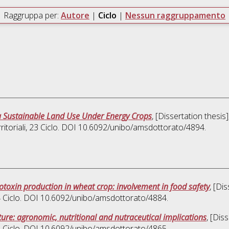
Raggruppa per:
Autore
|
Ciclo
|
Nessun raggruppamento
a Sustainable Land Use Under Energy Crops
, [Dissertation thesi
itoriali
, 23 Ciclo. DOI 10.6092/unibo/amsdottorato/4894.
toxin production in wheat crop: involvement in food safety
, [Di
4 Ciclo. DOI 10.6092/unibo/amsdottorato/4884.
ure: agronomic, nutritional and nutraceutical implications
, [Dis
4 Ciclo. DOI 10.6092/unibo/amsdottorato/4865.