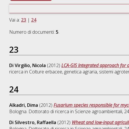
Vai a:
23
|
24
Numero di documenti:
5
.
23
Di Virgilio, Nicola
(2012)
LCA-GIS Integrated approach for 
ricerca in
Colture erbacee, genetica agraria, sistemi agroterr
24
Alkadri, Dima
(2012)
Fusarium species responsible for myco
Bologna. Dottorato di ricerca in
Scienze agroambientali
, 2
Di Silvestro, Raffaella
(2012)
Wheat and low-input agricult
Bologna. Dottorato di ricerca in
Scienze agroambientali
, 2