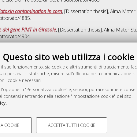
flatoxin contamination in corn
, [Dissertation thesis], Alma Mater
ottorato/4885.
e del gene PIMT in Girasole
, [Dissertation thesis], Alma Mater St
ottorato/4904.
Quest
Questo sito web utilizza i cookie
 il suo funzionamento, sia cookie e altri strumenti di tracciamento faco
rato
ati per analisi statistiche, misure sull'efficacia della comunicazione is
-7946
on i cookie necessari.
mplementato e gestito da
AlmaDL
 l'opzione in "Personalizza cookie" e, se vuoi, potrai esprimere consens
ni Cookie
dei consensi rientrando nella sezione "Impostazione cookie" del sito.
 sulla privacy
icy
.
d’uso del sito
COOKIE TECNICI - NECES
A COOKIE
ACCETTA TUTTI I COOKIE
lla navigazione degli utenti, creare
Si tratta di cookie tecnici utilizzati
i Bologna, 2007-2026.
eting.
salvare le preferenze di navigazion