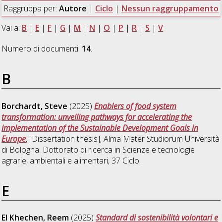
Raggruppa per:
Autore
|
Ciclo
|
Nessun raggruppamento
Vai a:
B
|
E
|
F
|
G
|
M
|
N
|
O
|
P
|
R
|
S
|
V
Numero di documenti:
14
.
B
Borchardt, Steve
(2025)
Enablers of food system
transformation: unveiling pathways for accelerating the
implementation of the Sustainable Development Goals in
Europe
, [Dissertation thesis], Alma Mater Studiorum Università
di Bologna. Dottorato di ricerca in
Scienze e tecnologie
agrarie, ambientali e alimentari
, 37 Ciclo.
E
El Khechen, Reem
(2025)
Standard di sostenibilità volontari e