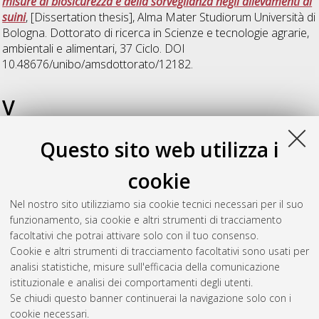
misure di biosicurezza e della sorveglianza negli allevamenti di
suini
, [Dissertation thesis], Alma Mater Studiorum Università di
Bologna. Dottorato di ricerca in
Scienze e tecnologie agrarie,
ambientali e alimentari
, 37 Ciclo. DOI
10.48676/unibo/amsdottorato/12182.
V
Questo sito web utilizza i
Verza, Marta
(2025)
Biodiversity for food and agriculture:
multi-actor conservation strategies in italian supply chains
,
cookie
[Dissertation thesis], Alma Mater Studiorum Università di
Bologna. Dottorato di ricerca in
Scienze e tecnologie agrarie,
Nel nostro sito utilizziamo sia cookie tecnici necessari per il suo
ambientali e alimentari
, 37 Ciclo. DOI
funzionamento, sia cookie e altri strumenti di tracciamento
10.48676/unibo/amsdottorato/11847.
facoltativi che potrai attivare solo con il tuo consenso.
Cookie e altri strumenti di tracciamento facoltativi sono usati per
Questa lista e' stata generata il
Wed Aug 5 20:31:55 2026
analisi statistiche, misure sull'efficacia della comunicazione
CEST
.
istituzionale e analisi dei comportamenti degli utenti.
Se chiudi questo banner continuerai la navigazione solo con i
cookie necessari.
Atom