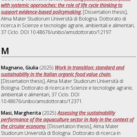
with systemic approaches: the role of life cycle thinking to
support evidence-based policymaking
, [Dissertation thesis],
Alma Mater Studiorum Università di Bologna. Dottorato di
ricerca in
Scienze e tecnologie agrarie, ambientali e alimentari
,
37 Ciclo. DOI 10.48676/unibo/amsdottorato/12197.
M
Magnano, Giulia
(2025)
Work in transition: standard and
sustainability in the Italian organic food value chain
,
[Dissertation thesis], Alma Mater Studiorum Università di
Bologna. Dottorato di ricerca in
Scienze e tecnologie agrarie,
ambientali e alimentari
, 37 Ciclo. DOI
10.48676/unibo/amsdottorato/12371.
Masi, Margherita
(2025)
Assessing the sustainability
performance of the aquaculture sector in Italy in the context of
the circular economy
, [Dissertation thesis], Alma Mater
Studiorum Università di Bologna. Dottorato di ricerca in