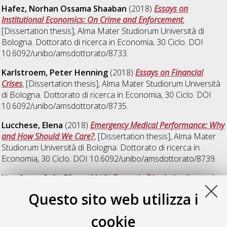
Hafez, Norhan Ossama Shaaban
(2018)
Essays on
Institutional Economics: On Crime and Enforcement
,
[Dissertation thesis], Alma Mater Studiorum Università di
Bologna. Dottorato di ricerca in
Economia
, 30 Ciclo. DOI
10.6092/unibo/amsdottorato/8733.
Karlstroem, Peter Henning
(2018)
Essays on Financial
Crises
, [Dissertation thesis], Alma Mater Studiorum Università
di Bologna. Dottorato di ricerca in
Economia
, 30 Ciclo. DOI
10.6092/unibo/amsdottorato/8735.
Lucchese, Elena
(2018)
Emergency Medical Performance: Why
and How Should We Care?
, [Dissertation thesis], Alma Mater
Studiorum Università di Bologna. Dottorato di ricerca in
Economia
, 30 Ciclo. DOI 10.6092/unibo/amsdottorato/8739.
Nas Ozen, Selin Efsan
(2018)
Essays in Discrimination and
Inequality
, [Dissertation thesis], Alma Mater Studiorum
Questo sito web utilizza i
Università di Bologna. Dottorato di ricerca in
Economia
, 30
Ciclo. DOI 10.6092/unibo/amsdottorato/8737.
cookie