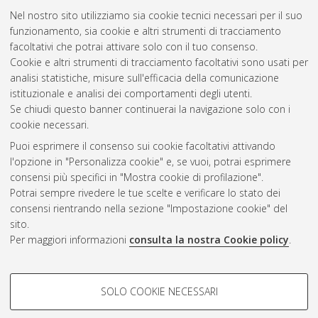
Zanghieri, Paolo
(2018)
Essays in Applied Insurance
Nel nostro sito utilizziamo sia cookie tecnici necessari per il suo
Economics
, [Dissertation thesis], Alma Mater Studiorum
funzionamento, sia cookie e altri strumenti di tracciamento
Università di Bologna. Dottorato di ricerca in
Economia
, 30
facoltativi che potrai attivare solo con il tuo consenso.
Ciclo. DOI 10.6092/unibo/amsdottorato/8473.
Cookie e altri strumenti di tracciamento facoltativi sono usati per
analisi statistiche, misure sull'efficacia della comunicazione
Questa lista e' stata generata il
Fri Aug 7 20:50:08 2026 CEST
.
istituzionale e analisi dei comportamenti degli utenti.
Se chiudi questo banner continuerai la navigazione solo con i
cookie necessari.
Atom
Puoi esprimere il consenso sui cookie facoltativi attivando
Rss 1.0
l'opzione in "Personalizza cookie" e, se vuoi, potrai esprimere
consensi più specifici in "Mostra cookie di profilazione".
Rss 2.0
Potrai sempre rivedere le tue scelte e verificare lo stato dei
consensi rientrando nella sezione "Impostazione cookie" del
AMS Dottorato
sito.
Per maggiori informazioni
consulta la nostra Cookie policy
.
ISSN: 2038-7946
Servizio implementato e gestito da
AlmaDL
Impostazioni Cookie
COOKIE DI PROFILAZIONE -
SOLO COOKIE NECESSARI
Informativa sulla privacy
FACOLTATIVI
Condizioni d’uso del sito