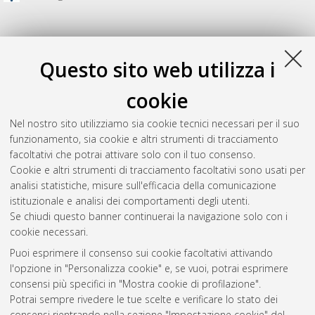
Questo sito web utilizza i
cookie
Nel nostro sito utilizziamo sia cookie tecnici necessari per il suo
funzionamento, sia cookie e altri strumenti di tracciamento
facoltativi che potrai attivare solo con il tuo consenso.
Cookie e altri strumenti di tracciamento facoltativi sono usati per
Gestione del documento:
analisi statistiche, misure sull'efficacia della comunicazione
istituzionale e analisi dei comportamenti degli utenti.
Se chiudi questo banner continuerai la navigazione solo con i
cookie necessari.
Atom
Puoi esprimere il consenso sui cookie facoltativi attivando
Rss 1.0
l'opzione in "Personalizza cookie" e, se vuoi, potrai esprimere
consensi più specifici in "Mostra cookie di profilazione".
Rss 2.0
Potrai sempre rivedere le tue scelte e verificare lo stato dei
consensi rientrando nella sezione "Impostazione cookie" del