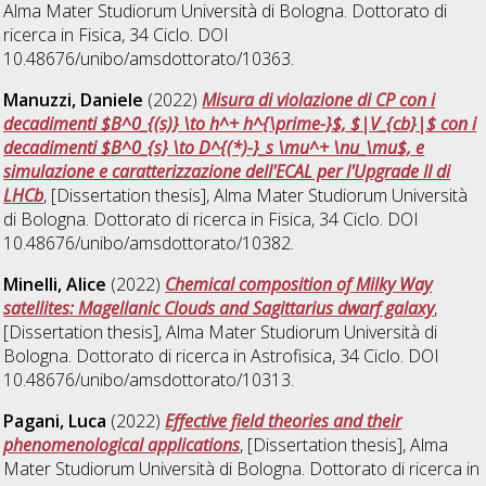
Alma Mater Studiorum Università di Bologna. Dottorato di
ricerca in
Fisica
, 34 Ciclo. DOI
10.48676/unibo/amsdottorato/10363.
Manuzzi, Daniele
(2022)
Misura di violazione di CP con i
decadimenti $B^0_{(s)} \to h^+ h^{\prime-}$, $|V_{cb}|$ con i
decadimenti $B^0_{s} \to D^{(*)-}_s \mu^+ \nu_\mu$, e
simulazione e caratterizzazione dell'ECAL per l'Upgrade II di
LHCb
, [Dissertation thesis], Alma Mater Studiorum Università
di Bologna. Dottorato di ricerca in
Fisica
, 34 Ciclo. DOI
10.48676/unibo/amsdottorato/10382.
Minelli, Alice
(2022)
Chemical composition of Milky Way
satellites: Magellanic Clouds and Sagittarius dwarf galaxy
,
[Dissertation thesis], Alma Mater Studiorum Università di
Bologna. Dottorato di ricerca in
Astrofisica
, 34 Ciclo. DOI
10.48676/unibo/amsdottorato/10313.
Pagani, Luca
(2022)
Effective field theories and their
phenomenological applications
, [Dissertation thesis], Alma
Mater Studiorum Università di Bologna. Dottorato di ricerca in