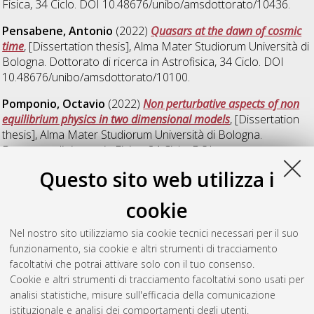
Fisica
, 34 Ciclo. DOI 10.48676/unibo/amsdottorato/10436.
Pensabene, Antonio
(2022)
Quasars at the dawn of cosmic
time
, [Dissertation thesis], Alma Mater Studiorum Università di
Bologna. Dottorato di ricerca in
Astrofisica
, 34 Ciclo. DOI
10.48676/unibo/amsdottorato/10100.
Pomponio, Octavio
(2022)
Non perturbative aspects of non
equilibrium physics in two dimensional models
, [Dissertation
thesis], Alma Mater Studiorum Università di Bologna.
Dottorato di ricerca in
Fisica
, 34 Ciclo. DOI
10.48676/unibo/amsdottorato/10432.
Questo sito web utilizza i
Ridolfi, Riccardo
(2022)
The FOOT experiment: Trigger and
cookie
Data Acquisition (TDAQ) development and data analysis
,
[Dissertation thesis], Alma Mater Studiorum Università di
Nel nostro sito utilizziamo sia cookie tecnici necessari per il suo
Bologna. Dottorato di ricerca in
Fisica
, 34 Ciclo. DOI
funzionamento, sia cookie e altri strumenti di tracciamento
10.48676/unibo/amsdottorato/10323.
facoltativi che potrai attivare solo con il tuo consenso.
Cookie e altri strumenti di tracciamento facoltativi sono usati per
Questa lista e' stata generata il
Thu Aug 6 20:49:55 2026
analisi statistiche, misure sull'efficacia della comunicazione
CEST
.
istituzionale e analisi dei comportamenti degli utenti.