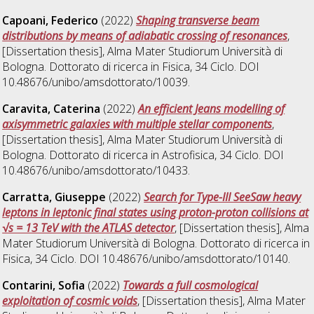
Capoani, Federico
(2022)
Shaping transverse beam
distributions by means of adiabatic crossing of resonances
,
[Dissertation thesis], Alma Mater Studiorum Università di
Bologna. Dottorato di ricerca in
Fisica
, 34 Ciclo. DOI
10.48676/unibo/amsdottorato/10039.
Caravita, Caterina
(2022)
An efficient Jeans modelling of
axisymmetric galaxies with multiple stellar components
,
[Dissertation thesis], Alma Mater Studiorum Università di
Bologna. Dottorato di ricerca in
Astrofisica
, 34 Ciclo. DOI
10.48676/unibo/amsdottorato/10433.
Carratta, Giuseppe
(2022)
Search for Type-III SeeSaw heavy
leptons in leptonic final states using proton-proton collisions at
√s = 13 TeV with the ATLAS detector
, [Dissertation thesis], Alma
Mater Studiorum Università di Bologna. Dottorato di ricerca in
Fisica
, 34 Ciclo. DOI 10.48676/unibo/amsdottorato/10140.
Contarini, Sofia
(2022)
Towards a full cosmological
exploitation of cosmic voids
, [Dissertation thesis], Alma Mater