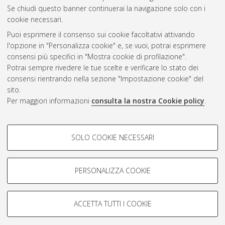
Se chiudi questo banner continuerai la navigazione solo con i
cookie necessari.
Atom
Puoi esprimere il consenso sui cookie facoltativi attivando
Rss 1.0
l'opzione in "Personalizza cookie" e, se vuoi, potrai esprimere
consensi più specifici in "Mostra cookie di profilazione".
Rss 2.0
Potrai sempre rivedere le tue scelte e verificare lo stato dei
consensi rientrando nella sezione "Impostazione cookie" del
AMS Dottorato
sito.
Per maggiori informazioni
consulta la nostra Cookie policy
.
ISSN: 2038-7946
Servizio implementato e gestito da
AlmaDL
Impostazioni Cookie
COOKIE DI PROFILAZIONE -
SOLO COOKIE NECESSARI
Informativa sulla privacy
FACOLTATIVI
Condizioni d’uso del sito
Si tratta di cookie utilizzati per analizzare le caratteristiche della
navigazione degli utenti, creare profili in base al loro comportamento
PERSONALIZZA COOKIE
sul sito, per analisi di marketing.
Mostra cookie di profilazione
ACCETTA TUTTI I COOKIE
Google/Youtube Video
© ALMA MATER STUDIORUM - Università di Bologna, 2007-2026.
COOKIE TECNICI - NECESSARI