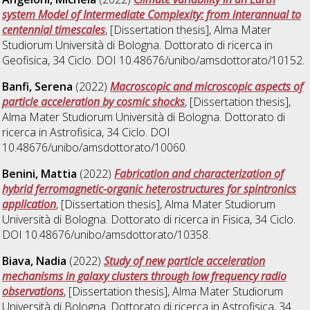
system Model of Intermediate Complexity: from interannual to
centennial timescales
, [Dissertation thesis], Alma Mater
Studiorum Università di Bologna. Dottorato di ricerca in
Geofisica
, 34 Ciclo. DOI 10.48676/unibo/amsdottorato/10152.
Banfi, Serena
(2022)
Macroscopic and microscopic aspects of
particle acceleration by cosmic shocks
, [Dissertation thesis],
Alma Mater Studiorum Università di Bologna. Dottorato di
ricerca in
Astrofisica
, 34 Ciclo. DOI
10.48676/unibo/amsdottorato/10060.
Benini, Mattia
(2022)
Fabrication and characterization of
hybrid ferromagnetic-organic heterostructures for spintronics
application
, [Dissertation thesis], Alma Mater Studiorum
Università di Bologna. Dottorato di ricerca in
Fisica
, 34 Ciclo.
DOI 10.48676/unibo/amsdottorato/10358.
Biava, Nadia
(2022)
Study of new particle acceleration
mechanisms in galaxy clusters through low frequency radio
observations
, [Dissertation thesis], Alma Mater Studiorum
Università di Bologna. Dottorato di ricerca in
Astrofisica
, 34