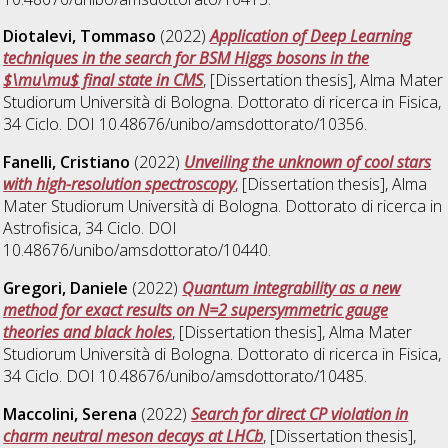
Diotalevi, Tommaso
(2022)
Application of Deep Learning
techniques in the search for BSM Higgs bosons in the
$\mu\mu$ final state in CMS
, [Dissertation thesis], Alma Mater
Studiorum Università di Bologna. Dottorato di ricerca in
Fisica
,
34 Ciclo. DOI 10.48676/unibo/amsdottorato/10356.
Fanelli, Cristiano
(2022)
Unveiling the unknown of cool stars
with high-resolution spectroscopy
, [Dissertation thesis], Alma
Mater Studiorum Università di Bologna. Dottorato di ricerca in
Astrofisica
, 34 Ciclo. DOI
10.48676/unibo/amsdottorato/10440.
Gregori, Daniele
(2022)
Quantum integrability as a new
method for exact results on N=2 supersymmetric gauge
theories and black holes
, [Dissertation thesis], Alma Mater
Studiorum Università di Bologna. Dottorato di ricerca in
Fisica
,
34 Ciclo. DOI 10.48676/unibo/amsdottorato/10485.
Maccolini, Serena
(2022)
Search for direct CP violation in
charm neutral meson decays at LHCb
, [Dissertation thesis],