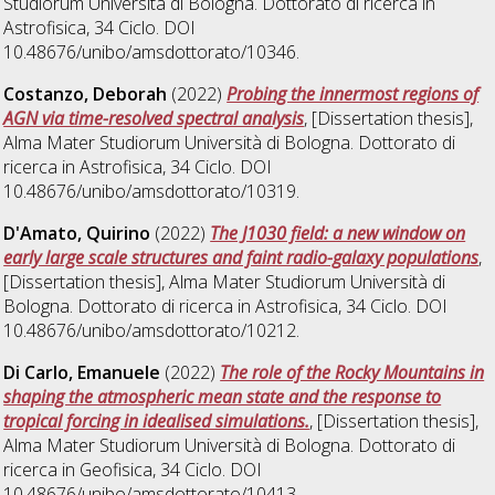
Studiorum Università di Bologna. Dottorato di ricerca in
Astrofisica
, 34 Ciclo. DOI
10.48676/unibo/amsdottorato/10346.
Costanzo, Deborah
(2022)
Probing the innermost regions of
AGN via time-resolved spectral analysis
, [Dissertation thesis],
Alma Mater Studiorum Università di Bologna. Dottorato di
ricerca in
Astrofisica
, 34 Ciclo. DOI
10.48676/unibo/amsdottorato/10319.
D'Amato, Quirino
(2022)
The J1030 field: a new window on
early large scale structures and faint radio-galaxy populations
,
[Dissertation thesis], Alma Mater Studiorum Università di
Bologna. Dottorato di ricerca in
Astrofisica
, 34 Ciclo. DOI
10.48676/unibo/amsdottorato/10212.
Di Carlo, Emanuele
(2022)
The role of the Rocky Mountains in
shaping the atmospheric mean state and the response to
tropical forcing in idealised simulations.
, [Dissertation thesis],
Alma Mater Studiorum Università di Bologna. Dottorato di
ricerca in
Geofisica
, 34 Ciclo. DOI
10.48676/unibo/amsdottorato/10413.