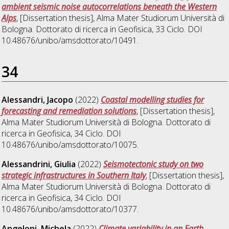
ambient seismic noise autocorrelations beneath the Western
Alps
, [Dissertation thesis], Alma Mater Studiorum Università di
Bologna. Dottorato di ricerca in
Geofisica
, 33 Ciclo. DOI
10.48676/unibo/amsdottorato/10491.
34
Alessandri, Jacopo
(2022)
Coastal modelling studies for
forecasting and remediation solutions
, [Dissertation thesis],
Alma Mater Studiorum Università di Bologna. Dottorato di
ricerca in
Geofisica
, 34 Ciclo. DOI
10.48676/unibo/amsdottorato/10075.
Alessandrini, Giulia
(2022)
Seismotectonic study on two
strategic infrastructures in Southern Italy
, [Dissertation thesis],
Alma Mater Studiorum Università di Bologna. Dottorato di
ricerca in
Geofisica
, 34 Ciclo. DOI
10.48676/unibo/amsdottorato/10377.
Angeloni, Michela
(2022)
Climate variability in an Earth