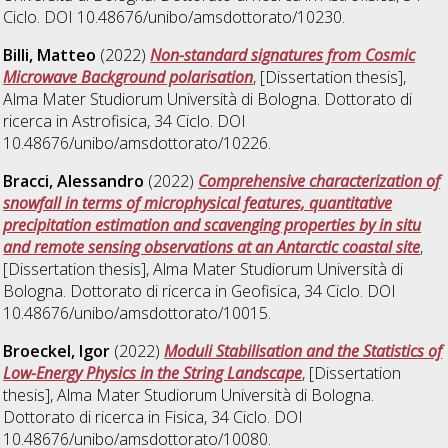
Ciclo. DOI 10.48676/unibo/amsdottorato/10230.
Billi, Matteo
(2022)
Non-standard signatures from Cosmic
Microwave Background polarisation
, [Dissertation thesis],
Alma Mater Studiorum Università di Bologna. Dottorato di
ricerca in
Astrofisica
, 34 Ciclo. DOI
10.48676/unibo/amsdottorato/10226.
Bracci, Alessandro
(2022)
Comprehensive characterization of
snowfall in terms of microphysical features, quantitative
precipitation estimation and scavenging properties by in situ
and remote sensing observations at an Antarctic coastal site
,
[Dissertation thesis], Alma Mater Studiorum Università di
Bologna. Dottorato di ricerca in
Geofisica
, 34 Ciclo. DOI
10.48676/unibo/amsdottorato/10015.
Broeckel, Igor
(2022)
Moduli Stabilisation and the Statistics of
Low-Energy Physics in the String Landscape
, [Dissertation
thesis], Alma Mater Studiorum Università di Bologna.
Dottorato di ricerca in
Fisica
, 34 Ciclo. DOI
10.48676/unibo/amsdottorato/10080.