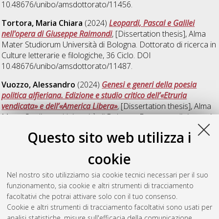
10.48676/unibo/amsdottorato/11456.
Tortora, Maria Chiara
(2024)
Leopardi, Pascal e Galilei
nell'opera di Giuseppe Raimondi
, [Dissertation thesis], Alma
Mater Studiorum Università di Bologna. Dottorato di ricerca in
Culture letterarie e filologiche
, 36 Ciclo. DOI
10.48676/unibo/amsdottorato/11487.
Vuozzo, Alessandro
(2024)
Genesi e generi della poesia
politica alfieriana. Edizione e studio critico dell’«Etruria
vendicata» e dell’«America Libera»
, [Dissertation thesis], Alma
Mater Studiorum Università di Bologna. Dottorato di ricerca in
Culture letterarie e filologiche
, 36 Ciclo.
Questo sito web utilizza i
Yu, Yedi
(2024)
Insegnare l'italiano L2 per fini di studio: una
cookie
proposta di letture graduate per gli studenti cinesi
,
[Dissertation thesis], Alma Mater Studiorum Università di
Nel nostro sito utilizziamo sia cookie tecnici necessari per il suo
Bologna. Dottorato di ricerca in
Culture letterarie e filologiche
,
funzionamento, sia cookie e altri strumenti di tracciamento
36 Ciclo. DOI 10.48676/unibo/amsdottorato/11271.
facoltativi che potrai attivare solo con il tuo consenso.
Cookie e altri strumenti di tracciamento facoltativi sono usati per
Questa lista e' stata generata il
Thu Aug 6 20:50:42 2026
analisi statistiche, misure sull'efficacia della comunicazione