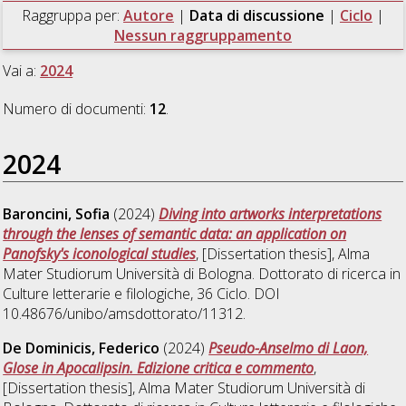
Raggruppa per:
Autore
|
Data di discussione
|
Ciclo
|
Nessun raggruppamento
Vai a:
2024
Numero di documenti:
12
.
2024
Baroncini, Sofia
(2024)
Diving into artworks interpretations
through the lenses of semantic data: an application on
Panofsky's iconological studies
, [Dissertation thesis], Alma
Mater Studiorum Università di Bologna. Dottorato di ricerca in
Culture letterarie e filologiche
, 36 Ciclo. DOI
10.48676/unibo/amsdottorato/11312.
De Dominicis, Federico
(2024)
Pseudo-Anselmo di Laon,
Glose in Apocalipsin. Edizione critica e commento
,
[Dissertation thesis], Alma Mater Studiorum Università di