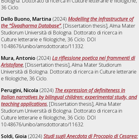
Bologna. Dottorato di ricerca in
Culture letterarie e filologiche
,
36 Ciclo.
Dello Buono, Martina
(2024)
Modelling the infrastructure of
the “Śivadharma Database”
, [Dissertation thesis], Alma Mater
Studiorum Università di Bologna. Dottorato di ricerca in
Culture letterarie e filologiche
, 36 Ciclo. DOI
10.48676/unibo/amsdottorato/11332.
Mura, Antonio
(2024)
La riflessione poetica nei frammenti di
Aristofane
, [Dissertation thesis], Alma Mater Studiorum
Università di Bologna. Dottorato di ricerca in
Culture letterarie
e filologiche
, 36 Ciclo.
Perugini, Nicola
(2024)
The expression of definiteness in
Italian narratives by bilingual children: experimental study, and
teaching applications
, [Dissertation thesis], Alma Mater
Studiorum Università di Bologna. Dottorato di ricerca in
Culture letterarie e filologiche
, 36 Ciclo. DOI
10.48676/unibo/amsdottorato/11632.
Soldi, Gioia
(2024)
Studi sugli Anecdota di Procopio di Cesarea: