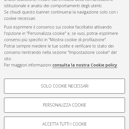
CEST
.
istituzionale e analisi dei comportamenti degli utenti.
Se chiudi questo banner continuerai la navigazione solo con i
cookie necessari.
Atom
Puoi esprimere il consenso sui cookie facoltativi attivando
Rss 1.0
l'opzione in "Personalizza cookie" e, se vuoi, potrai esprimere
consensi più specifici in "Mostra cookie di profilazione".
Rss 2.0
Potrai sempre rivedere le tue scelte e verificare lo stato dei
consensi rientrando nella sezione "Impostazione cookie" del
AMS Dottorato
sito.
Per maggiori informazioni
consulta la nostra Cookie policy
.
ISSN: 2038-7946
Servizio implementato e gestito da
AlmaDL
Impostazioni Cookie
COOKIE DI PROFILAZIONE -
SOLO COOKIE NECESSARI
Informativa sulla privacy
FACOLTATIVI
Condizioni d’uso del sito
Si tratta di cookie utilizzati per analizzare le caratteristiche della
navigazione degli utenti, creare profili in base al loro comportamento
PERSONALIZZA COOKIE
sul sito, per analisi di marketing.
Mostra cookie di profilazione
ACCETTA TUTTI I COOKIE
Google/Youtube Video