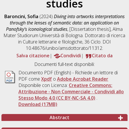
studies
Baroncini, Sofia
(2024)
Diving into artworks interpretations
through the lenses of semantic data: an application on
Panofsky's iconological studies
, [Dissertation thesis], Alma
Mater Studiorum Università di Bologna. Dottorato di ricerca
in
Culture letterarie e filologiche
, 36 Ciclo. DOI
10.48676/unibo/amsdottorato/11312.
Salva citazione
Condividi
Citato da
Documenti full-text disponibili:
Documento PDF
(English) - Richiede un lettore di
PDF come
Xpdf
o
Adobe Acrobat Reader
Disponibile con Licenza:
Creative Commons:
Attribuzione - Non Commerciale - Condividi allo
Stesso Modo 4.0 (CC BY-NC-SA 4.0)
.
Download (17MB)
Abstract