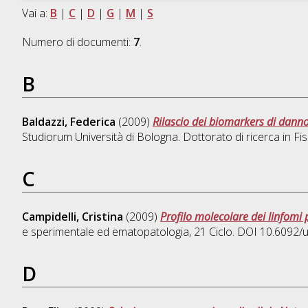
Vai a:
B
|
C
|
D
|
G
|
M
|
S
Numero di documenti:
7
.
B
Baldazzi, Federica
(2009)
Rilascio dei biomarkers di danno
Studiorum Università di Bologna. Dottorato di ricerca in
Fis
C
Campidelli, Cristina
(2009)
Profilo molecolare dei linfomi 
e sperimentale ed ematopatologia
, 21 Ciclo. DOI 10.6092
D