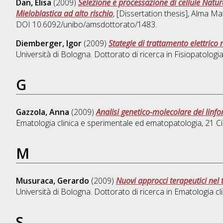
Dan, Elisa
(2009)
Selezione e processazione di cellule Natu
Mieloblastica ad alto rischio
, [Dissertation thesis], Alma M
DOI 10.6092/unibo/amsdottorato/1483.
Diemberger, Igor
(2009)
Stategie di trattamento elettrico 
Università di Bologna. Dottorato di ricerca in
Fisiopatologia
G
Gazzola, Anna
(2009)
Analisi genetico-molecolare dei linfom
Ematologia clinica e sperimentale ed ematopatologia
, 21 
M
Musuraca, Gerardo
(2009)
Nuovi approcci terapeutici nel t
Università di Bologna. Dottorato di ricerca in
Ematologia cl
S