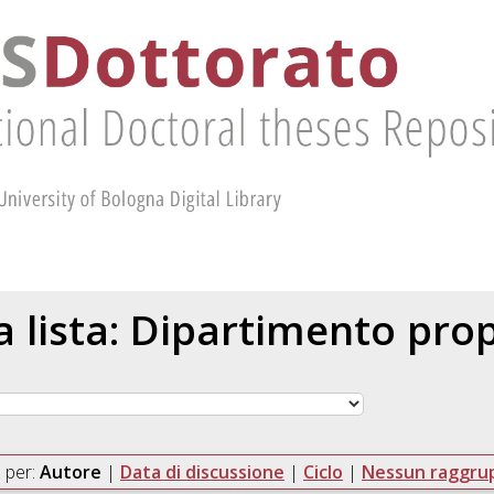
la lista: Dipartimento pr
 per:
Autore
|
Data di discussione
|
Ciclo
|
Nessun raggr