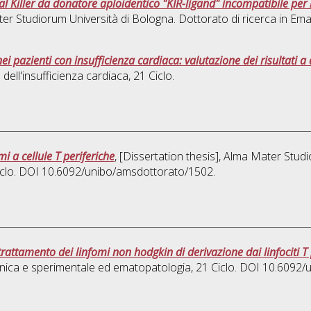
ral Killer da donatore aploidentico "KIR-ligand" incompatibile pe
ater Studiorum Università di Bologna. Dottorato di ricerca in
Emat
nei pazienti con insufficienza cardiaca: valutazione dei risultati a
 dell'insufficienza cardiaca
, 21 Ciclo.
i a cellule T periferiche
, [Dissertation thesis], Alma Mater Studi
Ciclo. DOI 10.6092/unibo/amsdottorato/1502.
rattamento dei linfomi non hodgkin di derivazione dai linfociti T p
inica e sperimentale ed ematopatologia
, 21 Ciclo. DOI 10.6092