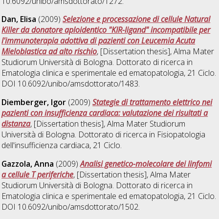
10.6092/unibo/amsdottorato/1272.
Dan, Elisa
(2009)
Selezione e processazione di cellule Natural
Killer da donatore aploidentico "KIR-ligand" incompatibile per
l'immunoterapia adottiva di pazienti con Leucemia Acuta
Mieloblastica ad alto rischio
, [Dissertation thesis], Alma Mater
Studiorum Università di Bologna. Dottorato di ricerca in
Ematologia clinica e sperimentale ed ematopatologia
, 21 Ciclo.
DOI 10.6092/unibo/amsdottorato/1483.
Diemberger, Igor
(2009)
Stategie di trattamento elettrico nei
pazienti con insufficienza cardiaca: valutazione dei risultati a
distanza
, [Dissertation thesis], Alma Mater Studiorum
Università di Bologna. Dottorato di ricerca in
Fisiopatologia
dell'insufficienza cardiaca
, 21 Ciclo.
Gazzola, Anna
(2009)
Analisi genetico-molecolare dei linfomi
a cellule T periferiche
, [Dissertation thesis], Alma Mater
Studiorum Università di Bologna. Dottorato di ricerca in
Ematologia clinica e sperimentale ed ematopatologia
, 21 Ciclo.
DOI 10.6092/unibo/amsdottorato/1502.