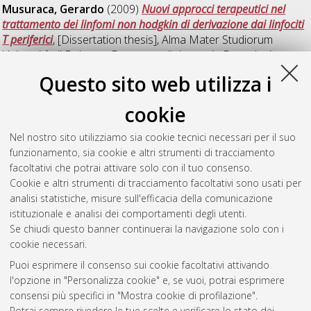
Musuraca, Gerardo
(2009)
Nuovi approcci terapeutici nel
trattamento dei linfomi non hodgkin di derivazione dai linfociti
T periferici
, [Dissertation thesis], Alma Mater Studiorum
Università di Bologna. Dottorato di ricerca in
Ematologia
clinica e sperimentale ed ematopatologia
, 21 Ciclo. DOI
Questo sito web utilizza i
10.6092/unibo/amsdottorato/2081.
cookie
Stefoni, Vittorio
(2009)
Ruolo della Radioimmunoterapia nei
Linfomi non Hodgkin
, [Dissertation thesis], Alma Mater
Nel nostro sito utilizziamo sia cookie tecnici necessari per il suo
Studiorum Università di Bologna. Dottorato di ricerca in
funzionamento, sia cookie e altri strumenti di tracciamento
Ematologia clinica e sperimentale ed ematopatologia
, 21 Ciclo.
facoltativi che potrai attivare solo con il tuo consenso.
DOI 10.6092/unibo/amsdottorato/1808.
Cookie e altri strumenti di tracciamento facoltativi sono usati per
analisi statistiche, misure sull'efficacia della comunicazione
Questa lista e' stata generata il
Fri Aug 7 20:49:13 2026 CEST
.
istituzionale e analisi dei comportamenti degli utenti.
Se chiudi questo banner continuerai la navigazione solo con i
cookie necessari.
Atom
Puoi esprimere il consenso sui cookie facoltativi attivando
Rss 1.0
l'opzione in "Personalizza cookie" e, se vuoi, potrai esprimere
consensi più specifici in "Mostra cookie di profilazione".
Rss 2.0
Potrai sempre rivedere le tue scelte e verificare lo stato dei