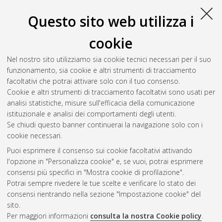
energetica, nucleare e del controllo ambientale
, 20 Ciclo. DOI
10.6092/unibo/amsdottorato/883.
Questo sito web utilizza i
Mariotti, Francesca
(2008)
Metrologia dei campi di radiazioni
cookie
di bassa energia
, [Dissertation thesis], Alma Mater Studiorum
Università di Bologna. Dottorato di ricerca in
Ingegneria
Nel nostro sito utilizziamo sia cookie tecnici necessari per il suo
energetica, nucleare e del controllo ambientale
, 19 Ciclo. DOI
funzionamento, sia cookie e altri strumenti di tracciamento
10.6092/unibo/amsdottorato/884.
facoltativi che potrai attivare solo con il tuo consenso.
Cookie e altri strumenti di tracciamento facoltativi sono usati per
Questa lista e' stata generata il
Wed Aug 5 20:50:29 2026
analisi statistiche, misure sull'efficacia della comunicazione
CEST
.
istituzionale e analisi dei comportamenti degli utenti.
Se chiudi questo banner continuerai la navigazione solo con i
cookie necessari.
Atom
Puoi esprimere il consenso sui cookie facoltativi attivando
Rss 1.0
l'opzione in "Personalizza cookie" e, se vuoi, potrai esprimere
consensi più specifici in "Mostra cookie di profilazione".
Rss 2.0
Potrai sempre rivedere le tue scelte e verificare lo stato dei
consensi rientrando nella sezione "Impostazione cookie" del
sito.
AMS Dottorato
Per maggiori informazioni
consulta la nostra Cookie policy
.
ISSN: 2038-7946