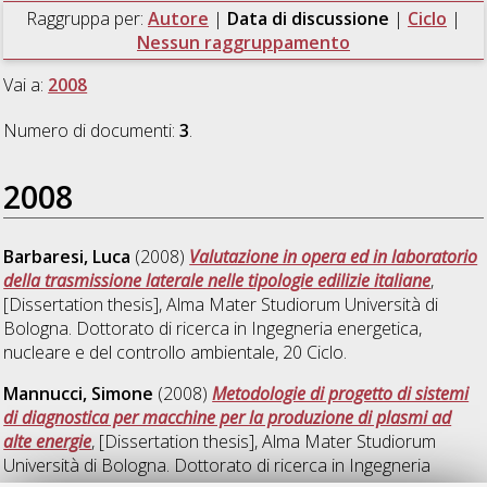
Raggruppa per:
Autore
|
Data di discussione
|
Ciclo
|
Nessun raggruppamento
Vai a:
2008
Numero di documenti:
3
.
2008
Barbaresi, Luca
(2008)
Valutazione in opera ed in laboratorio
della trasmissione laterale nelle tipologie edilizie italiane
,
[Dissertation thesis], Alma Mater Studiorum Università di
Bologna. Dottorato di ricerca in
Ingegneria energetica,
nucleare e del controllo ambientale
, 20 Ciclo.
Mannucci, Simone
(2008)
Metodologie di progetto di sistemi
di diagnostica per macchine per la produzione di plasmi ad
alte energie
, [Dissertation thesis], Alma Mater Studiorum
Università di Bologna. Dottorato di ricerca in
Ingegneria