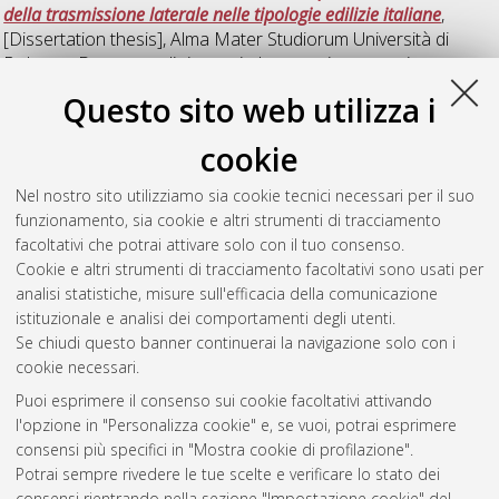
della trasmissione laterale nelle tipologie edilizie italiane
,
[Dissertation thesis], Alma Mater Studiorum Università di
Bologna. Dottorato di ricerca in
Ingegneria energetica,
nucleare e del controllo ambientale
, 20 Ciclo.
Questo sito web utilizza i
Mannucci, Simone
(2008)
Metodologie di progetto di sistemi
cookie
di diagnostica per macchine per la produzione di plasmi ad
alte energie
, [Dissertation thesis], Alma Mater Studiorum
Nel nostro sito utilizziamo sia cookie tecnici necessari per il suo
Università di Bologna. Dottorato di ricerca in
Ingegneria
funzionamento, sia cookie e altri strumenti di tracciamento
energetica, nucleare e del controllo ambientale
, 20 Ciclo. DOI
facoltativi che potrai attivare solo con il tuo consenso.
10.6092/unibo/amsdottorato/883.
Cookie e altri strumenti di tracciamento facoltativi sono usati per
analisi statistiche, misure sull'efficacia della comunicazione
Questa lista e' stata generata il
Fri Aug 7 20:49:35 2026 CEST
.
istituzionale e analisi dei comportamenti degli utenti.
Se chiudi questo banner continuerai la navigazione solo con i
cookie necessari.
Atom
Puoi esprimere il consenso sui cookie facoltativi attivando
Rss 1.0
l'opzione in "Personalizza cookie" e, se vuoi, potrai esprimere
consensi più specifici in "Mostra cookie di profilazione".
Rss 2.0
Potrai sempre rivedere le tue scelte e verificare lo stato dei
consensi rientrando nella sezione "Impostazione cookie" del