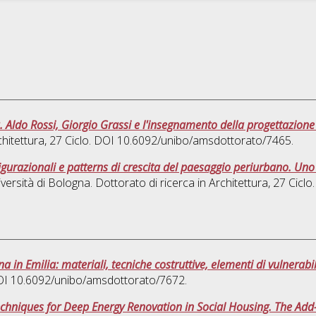
. Aldo Rossi, Giorgio Grassi e l'insegnamento della progettazione
hitettura
, 27 Ciclo. DOI 10.6092/unibo/amsdottorato/7465.
figurazionali e patterns di crescita del paesaggio periurbano. Un
versità di Bologna. Dottorato di ricerca in
Architettura
, 27 Cicl
iana in Emilia: materiali, tecniche costruttive, elementi di vulnerabil
 DOI 10.6092/unibo/amsdottorato/7672.
hniques for Deep Energy Renovation in Social Housing. The Add-