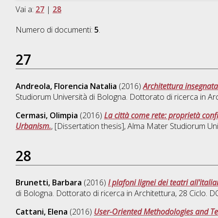
Vai a:
27
|
28
Numero di documenti:
5
.
27
Andreola, Florencia Natalia
(2016)
Architettura insegnata
Studiorum Università di Bologna. Dottorato di ricerca in
Arc
Cermasi, Olimpia
(2016)
La città come rete: proprietà con
Urbanism.
, [Dissertation thesis], Alma Mater Studiorum Uni
28
Brunetti, Barbara
(2016)
I plafoni lignei dei teatri all'ital
di Bologna. Dottorato di ricerca in
Architettura
, 28 Ciclo.
Cattani, Elena
(2016)
User-Oriented Methodologies and Tec