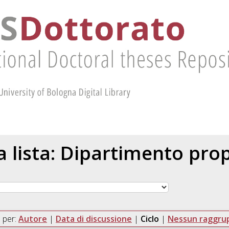
la lista: Dipartimento pr
 per:
Autore
|
Data di discussione
|
Ciclo
|
Nessun raggr