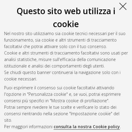
Questo sito web utilizza i
cookie
Nel nostro sito utilizziamo sia cookie tecnici necessari per il suo
funzionamento, sia cookie e altri strumenti di tracciamento
facoltativi che potrai attivare solo con il tuo consenso.
Cookie e altri strumenti di tracciamento facoltativi sono usati per
Gestione del documento:
analisi statistiche, misure sull'efficacia della comunicazione
istituzionale e analisi dei comportamenti degli utenti.
Se chiudi questo banner continuerai la navigazione solo con i
cookie necessari.
Atom
Puoi esprimere il consenso sui cookie facoltativi attivando
Rss 1.0
l'opzione in "Personalizza cookie" e, se vuoi, potrai esprimere
consensi più specifici in "Mostra cookie di profilazione".
Rss 2.0
Potrai sempre rivedere le tue scelte e verificare lo stato dei
consensi rientrando nella sezione "Impostazione cookie" del
sito.
AMS Dottorato
Per maggiori informazioni
consulta la nostra Cookie policy
.
ISSN: 2038-7946