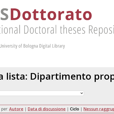
la lista: Dipartimento pr
 per:
Autore
|
Data di discussione
|
Ciclo
|
Nessun raggr