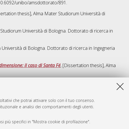
 10.6092/unibo/amsdottorato/891.
sertation thesis], Alma Mater Studiorum Università di
 Studiorum Università di Bologna. Dottorato di ricerca in
 Università di Bologna. Dottorato di ricerca in
Ingegneria
dimensione: il caso di Santa Fé
, [Dissertation thesis], Alma
a lista e' stata generata il
Wed Aug 5 20:50:18 2026 CEST
.
ltativi che potrai attivare solo con il tuo consenso.
tituzionale e analisi dei comportamenti degli utenti.
i più specifici in "Mostra cookie di profilazione".