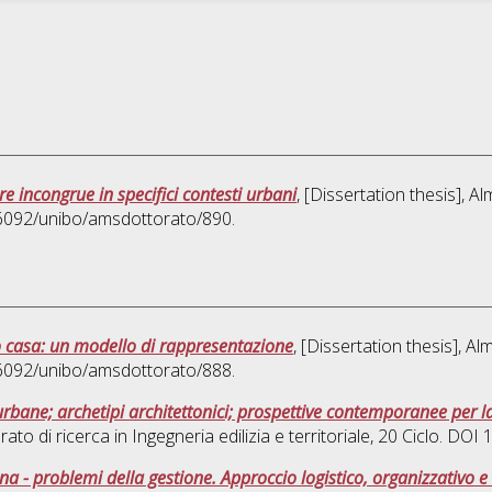
re incongrue in specifici contesti urbani
, [Dissertation thesis], 
0.6092/unibo/amsdottorato/890.
o casa: un modello di rappresentazione
, [Dissertation thesis], 
0.6092/unibo/amsdottorato/888.
urbane; archetipi architettonici; prospettive contemporanee per la
rato di ricerca in
Ingegneria edilizia e territoriale
, 20 Ciclo. DOI
a - problemi della gestione. Approccio logistico, organizzativo e t