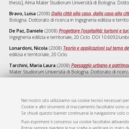
thesis], Alma Mater Studiorum Università di Bologna. Dotto
Bravo, Luisa
(2008)
Dalla città alla casa, dalla casa alla c
Bologna. Dottorato di ricerca in
Ingegneria edilizia e territo
De Paz, Daniele
(2008)
Progettare l'ospitalità: turismi e t
Ingegneria edilizia e territoriale
, 20 Ciclo. DOI 10.6092/uni
Lonardoni, Nicola
(2008)
Teoria e applicazioni sul tema de
edilizia e territoriale
, 20 Ciclo.
Tarchini, Maria Laura
(2008)
Paesaggio urbano e patrimonio
Mater Studiorum Università di Bologna. Dottorato di ricerc
Nel nostro sito utilizziamo sia cookie tecnici necessari per
AMS Dotto
Atom
Cookie e altri strumenti di tracciamento facoltativi sono us
ISSN: 2038
Rss 1.0
Se chiudi questo banner continuerai la navigazione solo c
Servizio i
Puoi esprimere il consenso sui cookie facoltativi attivando
Rss 2.0
Impostazio
Potrai sempre rivedere le tue scelte e verificare lo stato 