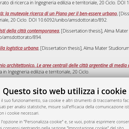
rato di ricerca in
Ingegneria edilizia e territoriale
, 20 Ciclo. DOI
ittà: la mutevole ricerca di un Piano per il ben-essere urbano
, [Dis
riale
, 20 Ciclo. DOI 10.6092/unibo/amsdottorato/892.
uristi della città contemporanea
, [Dissertation thesis], Alma Mater
bo/amsdottorato/894.
lla logistica urbana
, [Dissertation thesis], Alma Mater Studiorum
 architettonico. Le aree centrali delle città argentine di media 
a in
Ingegneria edilizia e territoriale
, 20 Ciclo.
Quest
Questo sito web utilizza i cookie
 il suo funzionamento, sia cookie e altri strumenti di tracciamento faco
rato
ati per analisi statistiche, misure sull'efficacia della comunicazione is
-7946
on i cookie necessari.
mplementato e gestito da
AlmaDL
 l'opzione in "Personalizza cookie" e, se vuoi, potrai esprimere consens
ni Cookie
dei consensi rientrando nella sezione "Impostazione cookie" del sito.