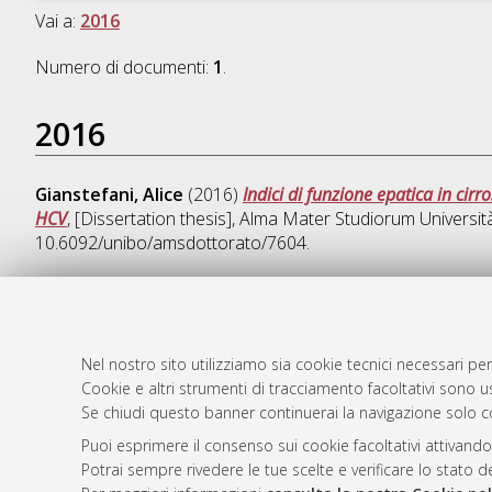
Vai a:
2016
Numero di documenti:
1
.
2016
Gianstefani, Alice
(2016)
Indici di funzione epatica in cir
HCV
, [Dissertation thesis], Alma Mater Studiorum Universit
10.6092/unibo/amsdottorato/7604.
AMS Dotto
Atom
Nel nostro sito utilizziamo sia cookie tecnici necessari per
ISSN: 2038
Cookie e altri strumenti di tracciamento facoltativi sono us
Rss 1.0
Se chiudi questo banner continuerai la navigazione solo c
Servizio i
Rss 2.0
Impostazio
Puoi esprimere il consenso sui cookie facoltativi attivando
Informativa
Potrai sempre rivedere le tue scelte e verificare lo stato 