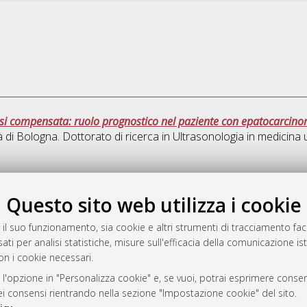
rosi compensata: ruolo prognostico nel paziente con epatocarcinom
à di Bologna. Dottorato di ricerca in
Ultrasonologia in medicina 
Ques
Questo sito web utilizza i cookie
rato
 il suo funzionamento, sia cookie e altri strumenti di tracciamento faco
-7946
ati per analisi statistiche, misure sull'efficacia della comunicazione is
on i cookie necessari.
mplementato e gestito da
AlmaDL
ni Cookie
 l'opzione in "Personalizza cookie" e, se vuoi, potrai esprimere consens
 sulla privacy
dei consensi rientrando nella sezione "Impostazione cookie" del sito.