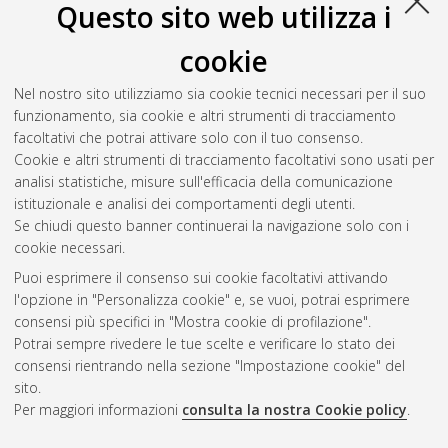
Questo sito web utilizza i
Meoli, Azzurra
(2018)
A Career Theory Approach on
Entrepreneurial Choice: The case of Italian University
cookie
Graduates
, [Dissertation thesis], Alma Mater Studiorum
Università di Bologna. Dottorato di ricerca in
General
Nel nostro sito utilizziamo sia cookie tecnici necessari per il suo
management
, 29 Ciclo. DOI
funzionamento, sia cookie e altri strumenti di tracciamento
10.6092/unibo/amsdottorato/8301.
facoltativi che potrai attivare solo con il tuo consenso.
Cookie e altri strumenti di tracciamento facoltativi sono usati per
Questa lista e' stata generata il
Wed Aug 5 20:51:24 2026
analisi statistiche, misure sull'efficacia della comunicazione
CEST
.
istituzionale e analisi dei comportamenti degli utenti.
Se chiudi questo banner continuerai la navigazione solo con i
cookie necessari.
Atom
Puoi esprimere il consenso sui cookie facoltativi attivando
Rss 1.0
l'opzione in "Personalizza cookie" e, se vuoi, potrai esprimere
consensi più specifici in "Mostra cookie di profilazione".
Rss 2.0
Potrai sempre rivedere le tue scelte e verificare lo stato dei
consensi rientrando nella sezione "Impostazione cookie" del
sito.
AMS Dottorato
Per maggiori informazioni
consulta la nostra Cookie policy
.
ISSN: 2038-7946
Servizio implementato e gestito da
AlmaDL