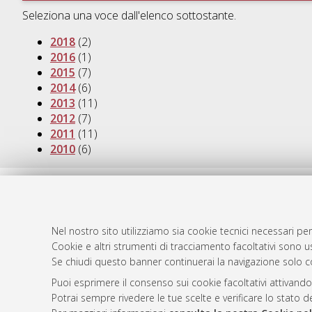
Seleziona una voce dall'elenco sottostante.
2018
(2)
2016
(1)
2015
(7)
2014
(6)
2013
(11)
2012
(7)
2011
(11)
2010
(6)
AMS Dotto
Atom
ISSN: 2038
Rss 1.0
Nel nostro sito utilizziamo sia cookie tecnici necessari per
Servizio i
Cookie e altri strumenti di tracciamento facoltativi sono us
Rss 2.0
Impostazio
Se chiudi questo banner continuerai la navigazione solo c
Informativa
Puoi esprimere il consenso sui cookie facoltativi attivando
Condizioni 
Potrai sempre rivedere le tue scelte e verificare lo stato 