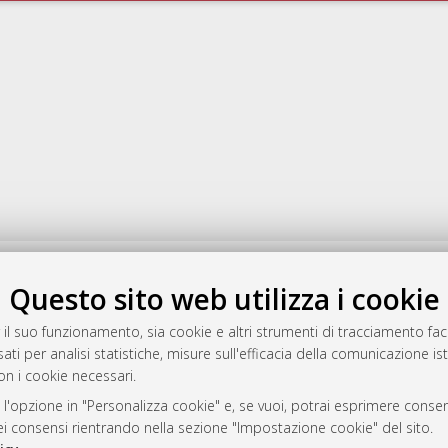
rato
Questo sito web utilizza i cookie
-7946
 il suo funzionamento, sia cookie e altri strumenti di tracciamento faco
mplementato e gestito da
AlmaDL
ati per analisi statistiche, misure sull'efficacia della comunicazione is
ni Cookie
on i cookie necessari.
 sulla privacy
 l'opzione in "Personalizza cookie" e, se vuoi, potrai esprimere consens
d’uso del sito
dei consensi rientrando nella sezione "Impostazione cookie" del sito.