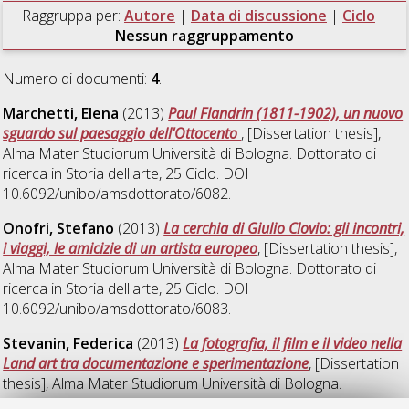
Raggruppa per:
Autore
|
Data di discussione
|
Ciclo
|
Nessun raggruppamento
Numero di documenti:
4
.
Marchetti, Elena
(2013)
Paul Flandrin (1811-1902), un nuovo
sguardo sul paesaggio dell'Ottocento
, [Dissertation thesis],
Alma Mater Studiorum Università di Bologna. Dottorato di
ricerca in
Storia dell'arte
, 25 Ciclo. DOI
10.6092/unibo/amsdottorato/6082.
Onofri, Stefano
(2013)
La cerchia di Giulio Clovio: gli incontri,
i viaggi, le amicizie di un artista europeo
, [Dissertation thesis],
Alma Mater Studiorum Università di Bologna. Dottorato di
ricerca in
Storia dell'arte
, 25 Ciclo. DOI
10.6092/unibo/amsdottorato/6083.
Stevanin, Federica
(2013)
La fotografia, il film e il video nella
Land art tra documentazione e sperimentazione
, [Dissertation
thesis], Alma Mater Studiorum Università di Bologna.
Dottorato di ricerca in
Storia dell'arte
, 25 Ciclo. DOI