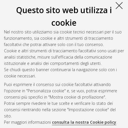
10.6092/unibo/amsdottorato/6042.
Questo sito web utilizza i
Tartarini, Chiara
(2013)
Quadri di sintomi. Teoria della
cookie
immagini, storia dell'arte e scienze umane in medicina
,
[Dissertation thesis], Alma Mater Studiorum Università di
Nel nostro sito utilizziamo sia cookie tecnici necessari per il suo
Bologna. Dottorato di ricerca in
Storia dell'arte
, 25 Ciclo. DOI
funzionamento, sia cookie e altri strumenti di tracciamento
10.6092/unibo/amsdottorato/6031.
facoltativi che potrai attivare solo con il tuo consenso.
Cookie e altri strumenti di tracciamento facoltativi sono usati per
Questa lista e' stata generata il
Thu Aug 6 20:51:36 2026
analisi statistiche, misure sull'efficacia della comunicazione
CEST
.
istituzionale e analisi dei comportamenti degli utenti.
Se chiudi questo banner continuerai la navigazione solo con i
cookie necessari.
Atom
Puoi esprimere il consenso sui cookie facoltativi attivando
Rss 1.0
l'opzione in "Personalizza cookie" e, se vuoi, potrai esprimere
consensi più specifici in "Mostra cookie di profilazione".
Rss 2.0
Potrai sempre rivedere le tue scelte e verificare lo stato dei
consensi rientrando nella sezione "Impostazione cookie" del
sito.
AMS Dottorato
Per maggiori informazioni
consulta la nostra Cookie policy
.
ISSN: 2038-7946