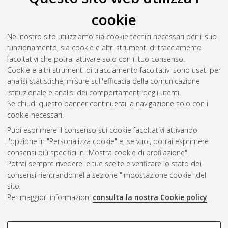
cookie
Nel nostro sito utilizziamo sia cookie tecnici necessari per il suo
funzionamento, sia cookie e altri strumenti di tracciamento
facoltativi che potrai attivare solo con il tuo consenso.
Cookie e altri strumenti di tracciamento facoltativi sono usati per
Gestione del documento:
analisi statistiche, misure sull'efficacia della comunicazione
istituzionale e analisi dei comportamenti degli utenti.
Se chiudi questo banner continuerai la navigazione solo con i
cookie necessari.
Atom
Puoi esprimere il consenso sui cookie facoltativi attivando
Rss 1.0
l'opzione in "Personalizza cookie" e, se vuoi, potrai esprimere
consensi più specifici in "Mostra cookie di profilazione".
Rss 2.0
Potrai sempre rivedere le tue scelte e verificare lo stato dei
consensi rientrando nella sezione "Impostazione cookie" del
sito.
AMS Dottorato
Per maggiori informazioni
consulta la nostra Cookie policy
.
ISSN: 2038-7946
Servizio implementato e gestito da
AlmaDL
Impostazioni Cookie
COOKIE DI PROFILAZIONE -