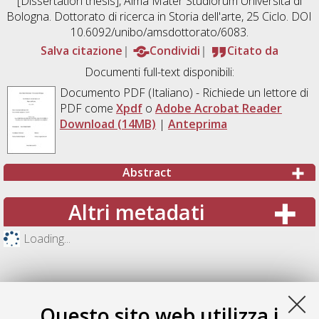
[Dissertation thesis], Alma Mater Studiorum Università di
Bologna. Dottorato di ricerca in
Storia dell'arte
, 25 Ciclo. DOI
10.6092/unibo/amsdottorato/6083.
Salva citazione
Condividi
Citato da
Documenti full-text disponibili:
Documento PDF
(Italiano) - Richiede un lettore di
PDF come
Xpdf
o
Adobe Acrobat Reader
Download (14MB)
|
Anteprima
Abstract
Altri metadati
Loading...
Questo sito web utilizza i