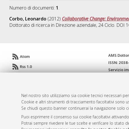
Numero di documenti:
1
.
Corbo, Leonardo
(2012)
Collaborative Change: Environmen
Dottorato di ricerca in
Direzione aziendale
, 24 Ciclo. DOI
AMS Dotto
Atom
ISSN: 2038
Rss 1.0
Servizio i
Rss 2.0
Impostazio
Informativa
Condizioni 
Nel nostro sito utilizziamo sia cookie tecnici necessari per
Cookie e altri strumenti di tracciamento facoltativi sono us
Se chiudi questo banner continuerai la navigazione solo c
© ALMA MATER STUDIORUM - Università d
Puoi esprimere il consenso sui cookie facoltativi attivando
Potrai sempre rivedere le tue scelte e verificare lo stato 