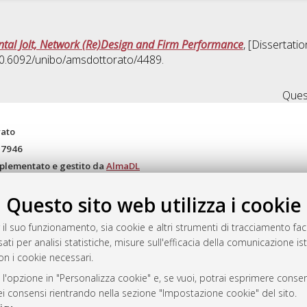
tal Jolt, Network (Re)Design and Firm Performance
, [Dissertati
 10.6092/unibo/amsdottorato/4489.
Quest
rato
-7946
mplementato e gestito da
AlmaDL
ni Cookie
Questo sito web utilizza i cookie
 sulla privacy
d’uso del sito
 il suo funzionamento, sia cookie e altri strumenti di tracciamento faco
ati per analisi statistiche, misure sull'efficacia della comunicazione is
on i cookie necessari.
i Bologna, 2007-2026.
 l'opzione in "Personalizza cookie" e, se vuoi, potrai esprimere consens
dei consensi rientrando nella sezione "Impostazione cookie" del sito.