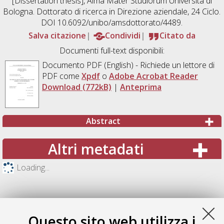
[Dissertation thesis], Alma Mater Studiorum Università di
Bologna. Dottorato di ricerca in
Direzione aziendale
, 24 Ciclo.
DOI 10.6092/unibo/amsdottorato/4489.
Salva citazione
Condividi
Citato da
Documenti full-text disponibili:
Documento PDF
(English) - Richiede un lettore di
PDF come
Xpdf
o
Adobe Acrobat Reader
Download (772kB)
|
Anteprima
Abstract
Altri metadati
Loading...
Questo sito web utilizza i