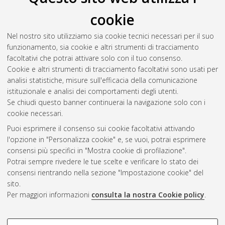
cookie
Nel nostro sito utilizziamo sia cookie tecnici necessari per il suo
funzionamento, sia cookie e altri strumenti di tracciamento
facoltativi che potrai attivare solo con il tuo consenso.
Cookie e altri strumenti di tracciamento facoltativi sono usati per
Gestione del documento:
analisi statistiche, misure sull'efficacia della comunicazione
istituzionale e analisi dei comportamenti degli utenti.
Se chiudi questo banner continuerai la navigazione solo con i
cookie necessari.
Atom
Puoi esprimere il consenso sui cookie facoltativi attivando
Rss 1.0
l'opzione in "Personalizza cookie" e, se vuoi, potrai esprimere
consensi più specifici in "Mostra cookie di profilazione".
Rss 2.0
Potrai sempre rivedere le tue scelte e verificare lo stato dei
consensi rientrando nella sezione "Impostazione cookie" del
sito.
AMS Dottorato
Per maggiori informazioni
consulta la nostra Cookie policy
.
ISSN: 2038-7946
Servizio implementato e gestito da
AlmaDL
Impostazioni Cookie
COOKIE DI PROFILAZIONE -