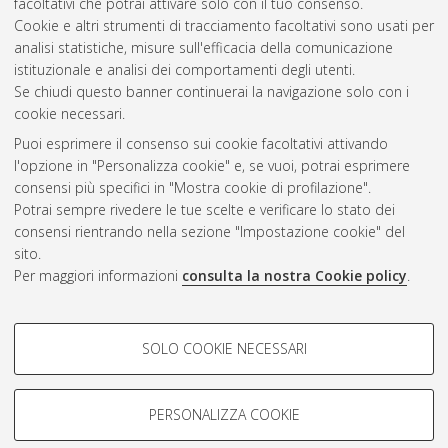
facoltativi che potrai attivare solo con il tuo consenso.
Cookie e altri strumenti di tracciamento facoltativi sono usati per
Questa lista e' stata generata il
Thu Aug 6 20:38:48 2026
analisi statistiche, misure sull'efficacia della comunicazione
CEST
.
istituzionale e analisi dei comportamenti degli utenti.
Se chiudi questo banner continuerai la navigazione solo con i
cookie necessari.
Atom
Puoi esprimere il consenso sui cookie facoltativi attivando
Rss 1.0
l'opzione in "Personalizza cookie" e, se vuoi, potrai esprimere
consensi più specifici in "Mostra cookie di profilazione".
Rss 2.0
Potrai sempre rivedere le tue scelte e verificare lo stato dei
consensi rientrando nella sezione "Impostazione cookie" del
AMS Dottorato
sito.
Per maggiori informazioni
consulta la nostra Cookie policy
.
ISSN: 2038-7946
Servizio implementato e gestito da
AlmaDL
Impostazioni Cookie
COOKIE DI PROFILAZIONE -
SOLO COOKIE NECESSARI
Informativa sulla privacy
FACOLTATIVI
Condizioni d’uso del sito
Si tratta di cookie utilizzati per analizzare le caratteristiche della
navigazione degli utenti, creare profili in base al loro comportamento
PERSONALIZZA COOKIE
sul sito, per analisi di marketing.