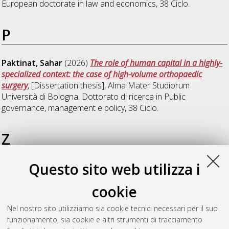
European doctorate in law and economics
, 38 Ciclo.
P
Paktinat, Sahar
(2026)
The role of human capital in a highly-
specialized context: the case of high-volume orthopaedic
surgery
, [Dissertation thesis], Alma Mater Studiorum
Università di Bologna. Dottorato di ricerca in
Public
governance, management e policy
, 38 Ciclo.
Z
Questo sito web utilizza i
Zdybel, Karol Bolko
(2026)
The thin boundary between
custom and law – a law and economics approach
,
cookie
[Dissertation thesis], Alma Mater Studiorum Università di
Bologna. Dottorato di ricerca in
European doctorate in law
Nel nostro sito utilizziamo sia cookie tecnici necessari per il suo
and economics
, 35 Ciclo. DOI
funzionamento, sia cookie e altri strumenti di tracciamento
10.48676/unibo/amsdottorato/12573.