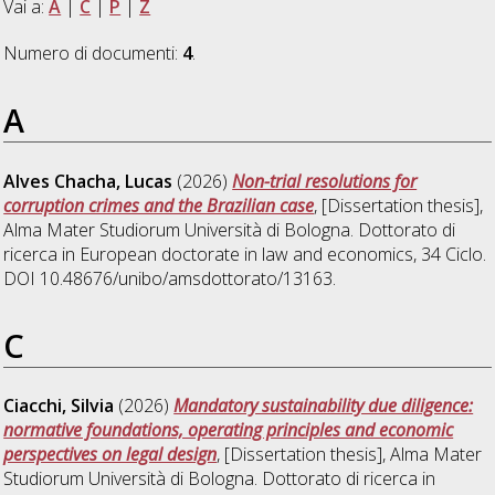
Vai a:
A
|
C
|
P
|
Z
Numero di documenti:
4
.
A
Alves Chacha, Lucas
(2026)
Non-trial resolutions for
corruption crimes and the Brazilian case
, [Dissertation thesis],
Alma Mater Studiorum Università di Bologna. Dottorato di
ricerca in
European doctorate in law and economics
, 34 Ciclo.
DOI 10.48676/unibo/amsdottorato/13163.
C
Ciacchi, Silvia
(2026)
Mandatory sustainability due diligence:
normative foundations, operating principles and economic
perspectives on legal design
, [Dissertation thesis], Alma Mater
Studiorum Università di Bologna. Dottorato di ricerca in