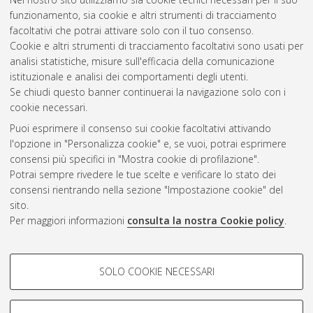
agroalimentare
, 20 Ciclo. DOI
funzionamento, sia cookie e altri strumenti di tracciamento
10.6092/unibo/amsdottorato/801.
facoltativi che potrai attivare solo con il tuo consenso.
Cookie e altri strumenti di tracciamento facoltativi sono usati per
Questa lista e' stata generata il
Mon Aug 10 20:36:12 2026
analisi statistiche, misure sull'efficacia della comunicazione
CEST
.
istituzionale e analisi dei comportamenti degli utenti.
Se chiudi questo banner continuerai la navigazione solo con i
cookie necessari.
Atom
Puoi esprimere il consenso sui cookie facoltativi attivando
Rss 1.0
l'opzione in "Personalizza cookie" e, se vuoi, potrai esprimere
consensi più specifici in "Mostra cookie di profilazione".
Rss 2.0
Potrai sempre rivedere le tue scelte e verificare lo stato dei
consensi rientrando nella sezione "Impostazione cookie" del
sito.
AMS Dottorato
Per maggiori informazioni
consulta la nostra Cookie policy
.
ISSN: 2038-7946
Servizio implementato e gestito da
AlmaDL
Impostazioni Cookie
COOKIE DI PROFILAZIONE -
SOLO COOKIE NECESSARI
Informativa sulla privacy
FACOLTATIVI
Condizioni d’uso del sito
Si tratta di cookie utilizzati per analizzare le caratteristiche della