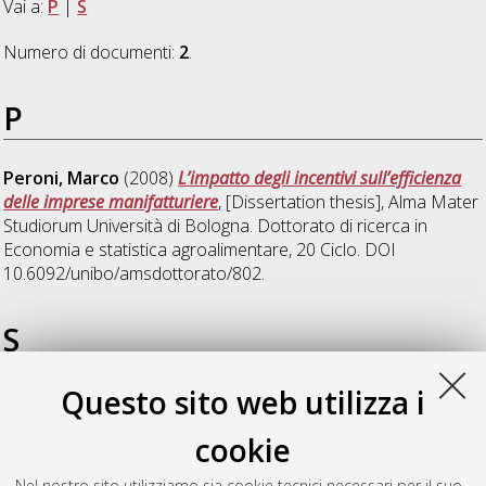
Vai a:
P
|
S
Numero di documenti:
2
.
P
Peroni, Marco
(2008)
L’impatto degli incentivi sull’efficienza
delle imprese manifatturiere
, [Dissertation thesis], Alma Mater
Studiorum Università di Bologna. Dottorato di ricerca in
Economia e statistica agroalimentare
, 20 Ciclo. DOI
10.6092/unibo/amsdottorato/802.
S
Questo sito web utilizza i
Sandri, Elisa
(2008)
Un’analisi statistico – economica
dell’impatto delle norme WHO su nutrizione e salute
,
cookie
[Dissertation thesis], Alma Mater Studiorum Università di
Bologna. Dottorato di ricerca in
Economia e statistica
Nel nostro sito utilizziamo sia cookie tecnici necessari per il suo