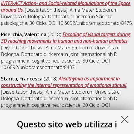
INTER-ACT Action- and Social-related Modulations of the Space
around Us
, [Dissertation thesis], Alma Mater Studiorum
Università di Bologna. Dottorato di ricerca in
Scienze
psicologiche
, 30 Ciclo. DOI 10.6092/unibo/amsdottorato/8475.
Piserchia, Valentina
(2018)
Encoding of visual targets during
3D reaching movements in human and non-human primates
,
[Dissertation thesis], Alma Mater Studiorum Università di
Bologna. Dottorato di ricerca in
Joint international ph.D
programme in cognitive neuroscience
, 30 Ciclo. DOI
10.6092/unibo/amsdottorato/8407.
Starita, Francesca
(2018)
Alexithymia as impairment in
constructing the internal representation of emotional stimuli
,
[Dissertation thesis], Alma Mater Studiorum Università di
Bologna. Dottorato di ricerca in
Joint international ph.D
programme in cognitive neuroscience
, 30 Ciclo. DOI
10.6092/unibo/amsdottorato/8349.
Questo sito web utilizza i
Zucchelli, Micaela Maria
(2018)
Does intentionality decision-
making depend on who you are? The role of individual