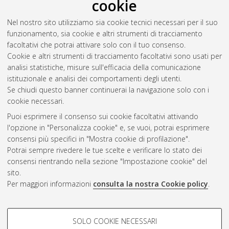
cookie
differences.
, [Dissertation thesis], Alma Mater Studiorum
Università di Bologna. Dottorato di ricerca in
Joint
Nel nostro sito utilizziamo sia cookie tecnici necessari per il suo
international ph.D programme in cognitive neuroscience
, 30
funzionamento, sia cookie e altri strumenti di tracciamento
Ciclo. DOI 10.6092/unibo/amsdottorato/8410.
facoltativi che potrai attivare solo con il tuo consenso.
Cookie e altri strumenti di tracciamento facoltativi sono usati per
Questa lista e' stata generata il
Thu Aug 6 20:38:56 2026
analisi statistiche, misure sull'efficacia della comunicazione
CEST
.
istituzionale e analisi dei comportamenti degli utenti.
Se chiudi questo banner continuerai la navigazione solo con i
cookie necessari.
Atom
Puoi esprimere il consenso sui cookie facoltativi attivando
Rss 1.0
l'opzione in "Personalizza cookie" e, se vuoi, potrai esprimere
consensi più specifici in "Mostra cookie di profilazione".
Rss 2.0
Potrai sempre rivedere le tue scelte e verificare lo stato dei
consensi rientrando nella sezione "Impostazione cookie" del
sito.
AMS Dottorato
Per maggiori informazioni
consulta la nostra Cookie policy
.
ISSN: 2038-7946
Servizio implementato e gestito da
AlmaDL
Impostazioni Cookie
COOKIE DI PROFILAZIONE -
SOLO COOKIE NECESSARI
Informativa sulla privacy
FACOLTATIVI