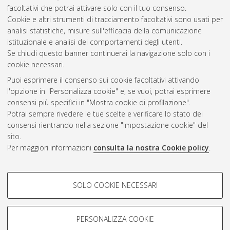
facoltativi che potrai attivare solo con il tuo consenso.
Cookie e altri strumenti di tracciamento facoltativi sono usati per
Gestione del documento:
analisi statistiche, misure sull'efficacia della comunicazione
istituzionale e analisi dei comportamenti degli utenti.
Se chiudi questo banner continuerai la navigazione solo con i
cookie necessari.
Atom
Puoi esprimere il consenso sui cookie facoltativi attivando
Rss 1.0
l'opzione in "Personalizza cookie" e, se vuoi, potrai esprimere
consensi più specifici in "Mostra cookie di profilazione".
Rss 2.0
Potrai sempre rivedere le tue scelte e verificare lo stato dei
consensi rientrando nella sezione "Impostazione cookie" del
sito.
AMS Dottorato
Per maggiori informazioni
consulta la nostra Cookie policy
.
ISSN: 2038-7946
Servizio implementato e gestito da
AlmaDL
Impostazioni Cookie
COOKIE DI PROFILAZIONE -
SOLO COOKIE NECESSARI
Informativa sulla privacy
FACOLTATIVI
Condizioni d’uso del sito
Si tratta di cookie utilizzati per analizzare le caratteristiche della
navigazione degli utenti, creare profili in base al loro comportamento
PERSONALIZZA COOKIE
sul sito, per analisi di marketing.