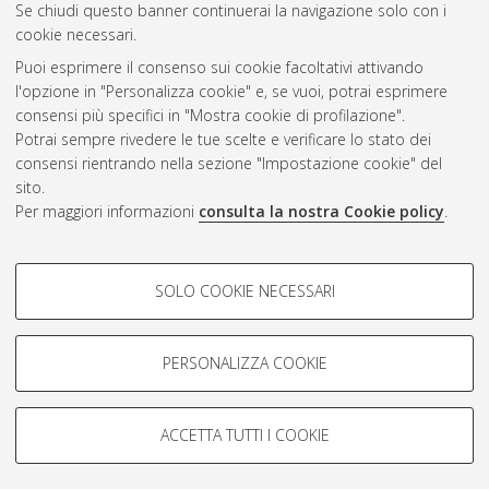
Se chiudi questo banner continuerai la navigazione solo con i
cookie necessari.
Atom
Puoi esprimere il consenso sui cookie facoltativi attivando
Rss 1.0
l'opzione in "Personalizza cookie" e, se vuoi, potrai esprimere
consensi più specifici in "Mostra cookie di profilazione".
Rss 2.0
Potrai sempre rivedere le tue scelte e verificare lo stato dei
consensi rientrando nella sezione "Impostazione cookie" del
sito.
AMS Dottorato
Per maggiori informazioni
consulta la nostra Cookie policy
.
ISSN: 2038-7946
Servizio implementato e gestito da
AlmaDL
COOKIE DI PROFILAZIONE -
Impostazioni Cookie
SOLO COOKIE NECESSARI
Informativa sulla privacy
FACOLTATIVI
Condizioni d’uso del sito
Si tratta di cookie utilizzati per analizzare le caratteristiche della
navigazione degli utenti, creare profili in base al loro comportamento
PERSONALIZZA COOKIE
sul sito, per analisi di marketing.
Mostra cookie di profilazione
ACCETTA TUTTI I COOKIE
Google/Youtube Video
© ALMA MATER STUDIORUM - Università di Bologna, 2007-2026.
COOKIE TECNICI - NECESSARI
Facebook