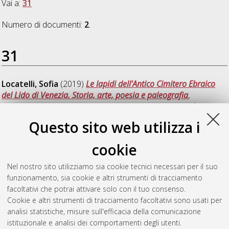
Vai a:
31
Numero di documenti:
2
.
31
Locatelli, Sofia
(2019)
Le lapidi dell'Antico Cimitero Ebraico
del Lido di Venezia. Storia, arte, poesia e paleografia
,
[Dissertation thesis], Alma Mater Studiorum Università di
Bologna. Dottorato di ricerca in
Studi ebraici
, 31 Ciclo. DOI
Questo sito web utilizza i
10.6092/unibo/amsdottorato/8770.
cookie
Lolli, Elena
(2019)
Il Pinqas ha-nifṭarim della comunita ebraica
di Lugo di Romagna per gli anni 1658-1825 (ms. New York, JTS,
Nel nostro sito utilizziamo sia cookie tecnici necessari per il suo
n. 3960)
, [Dissertation thesis], Alma Mater Studiorum
funzionamento, sia cookie e altri strumenti di tracciamento
Università di Bologna. Dottorato di ricerca in
Studi ebraici
, 31
facoltativi che potrai attivare solo con il tuo consenso.
Ciclo. DOI 10.6092/unibo/amsdottorato/8786.
Cookie e altri strumenti di tracciamento facoltativi sono usati per
analisi statistiche, misure sull'efficacia della comunicazione
Questa lista e' stata generata il
Fri Aug 7 20:38:38 2026 CEST
.
istituzionale e analisi dei comportamenti degli utenti.