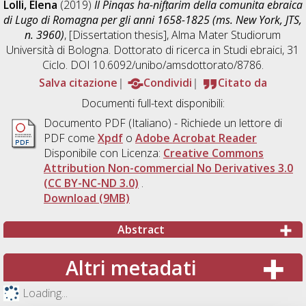
Lolli, Elena
(2019)
Il Pinqas ha-nifṭarim della comunita ebraica
di Lugo di Romagna per gli anni 1658-1825 (ms. New York, JTS,
n. 3960)
, [Dissertation thesis], Alma Mater Studiorum
Università di Bologna. Dottorato di ricerca in
Studi ebraici
, 31
Ciclo. DOI 10.6092/unibo/amsdottorato/8786.
Salva citazione
Condividi
Citato da
Documenti full-text disponibili:
Documento PDF
(Italiano) - Richiede un lettore di
PDF come
Xpdf
o
Adobe Acrobat Reader
Disponibile con Licenza:
Creative Commons
Attribution Non-commercial No Derivatives 3.0
(CC BY-NC-ND 3.0)
.
Download (9MB)
Abstract
Altri metadati
Loading...