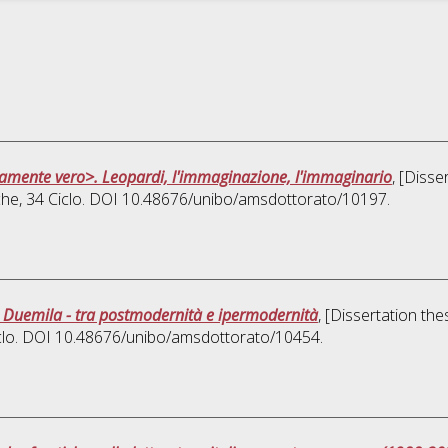
tamente vero>. Leopardi, l'immaginazione, l'immaginario
, [Disse
che
, 34 Ciclo. DOI 10.48676/unibo/amsdottorato/10197.
ni Duemila - tra postmodernità e ipermodernità
, [Dissertation th
iclo. DOI 10.48676/unibo/amsdottorato/10454.