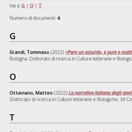
Vai a:
G
|
O
|
T
Numero di documenti:
4
.
G
Grandi, Tommaso
(2022)
<Pare un assurdo, e pure e esat
Bologna. Dottorato di ricerca in
Culture letterarie e filologi
O
Ottaviano, Matteo
(2022)
La narrativa italiana degli an
Dottorato di ricerca in
Culture letterarie e filologiche
, 34 C
T