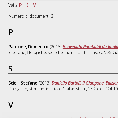
Vai a:
P
|
S
|
V
Numero di documenti:
3
.
P
Pantone, Domenico
(2013)
Benvenuto Rambaldi da Imola:
letterarie, filologiche, storiche: indirizzo "Italianistica"
, 25 C
S
Scioli, Stefano
(2013)
Daniello Bartoli, Il Giappone, Edizion
filologiche, storiche: indirizzo "Italianistica"
, 25 Ciclo. DOI 
V