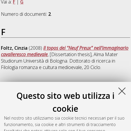
Vai a:
F
|
G
Numero di documenti:
2
.
F
Foltz, Cinzia
(2008)
Il topos dei "Neuf Preux" nell'immaginario
cavalleresco medievale
, [Dissertation thesis], Alma Mater
Studiorum Università di Bologna. Dottorato di ricerca in
Filologia romanza e cultura medioevale
, 20 Ciclo.
G
Questo sito web utilizza i
Gramellini, Flavia
(2008)
Le Antichità di Bologna di
cookie
Bartolomeo della Pugliola
, [Dissertation thesis], Alma Mater
Studiorum Università di Bologna. Dottorato di ricerca in
Nel nostro sito utilizziamo sia cookie tecnici necessari per il suo
Filologia romanza e cultura medioevale
, 20 Ciclo. DOI
funzionamento, sia cookie e altri strumenti di tracciamento
10.6092/unibo/amsdottorato/830.
facoltativi che potrai attivare solo con il tuo consenso.