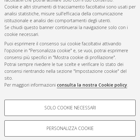
Cookie e altri strumenti di tracciamento facoltativi sono usati per
Questa lista e' stata generata il
Sun Aug 9 20:37:25 2026
analisi statistiche, misure sull'efficacia della comunicazione
CEST
.
istituzionale e analisi dei comportamenti degli utenti.
Se chiudi questo banner continuerai la navigazione solo con i
cookie necessari.
Atom
Puoi esprimere il consenso sui cookie facoltativi attivando
Rss 1.0
l'opzione in "Personalizza cookie" e, se vuoi, potrai esprimere
consensi più specifici in "Mostra cookie di profilazione".
Rss 2.0
Potrai sempre rivedere le tue scelte e verificare lo stato dei
consensi rientrando nella sezione "Impostazione cookie" del
sito.
AMS Dottorato
Per maggiori informazioni
consulta la nostra Cookie policy
.
ISSN: 2038-7946
Servizio implementato e gestito da
AlmaDL
Impostazioni Cookie
COOKIE DI PROFILAZIONE -
SOLO COOKIE NECESSARI
Informativa sulla privacy
FACOLTATIVI
Condizioni d’uso del sito
Si tratta di cookie utilizzati per analizzare le caratteristiche della
navigazione degli utenti, creare profili in base al loro comportamento
PERSONALIZZA COOKIE
sul sito, per analisi di marketing.