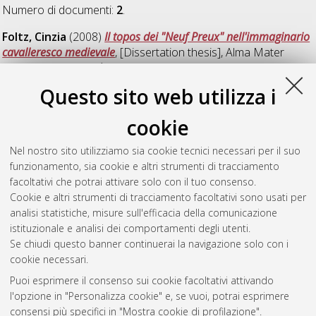
Numero di documenti:
2
.
Foltz, Cinzia
(2008)
Il topos dei "Neuf Preux" nell'immaginario
cavalleresco medievale
, [Dissertation thesis], Alma Mater
Studiorum Università di Bologna. Dottorato di ricerca in
Filologia romanza e cultura medioevale
, 20 Ciclo.
Questo sito web utilizza i
Gramellini, Flavia
(2008)
Le Antichità di Bologna di
cookie
Bartolomeo della Pugliola
, [Dissertation thesis], Alma Mater
Studiorum Università di Bologna. Dottorato di ricerca in
Nel nostro sito utilizziamo sia cookie tecnici necessari per il suo
Filologia romanza e cultura medioevale
, 20 Ciclo. DOI
funzionamento, sia cookie e altri strumenti di tracciamento
10.6092/unibo/amsdottorato/830.
facoltativi che potrai attivare solo con il tuo consenso.
Cookie e altri strumenti di tracciamento facoltativi sono usati per
Questa lista e' stata generata il
Wed Aug 5 20:39:12 2026
analisi statistiche, misure sull'efficacia della comunicazione
CEST
.
istituzionale e analisi dei comportamenti degli utenti.
Se chiudi questo banner continuerai la navigazione solo con i
cookie necessari.
Atom
Puoi esprimere il consenso sui cookie facoltativi attivando
Rss 1.0
l'opzione in "Personalizza cookie" e, se vuoi, potrai esprimere
consensi più specifici in "Mostra cookie di profilazione".
Rss 2.0