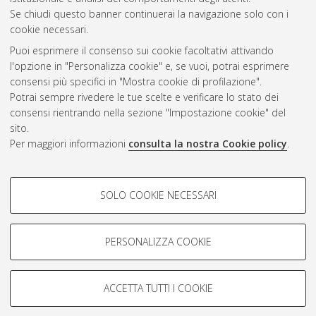
Se chiudi questo banner continuerai la navigazione solo con i
cookie necessari.
Atom
Puoi esprimere il consenso sui cookie facoltativi attivando
Rss 1.0
l'opzione in "Personalizza cookie" e, se vuoi, potrai esprimere
consensi più specifici in "Mostra cookie di profilazione".
Rss 2.0
Potrai sempre rivedere le tue scelte e verificare lo stato dei
consensi rientrando nella sezione "Impostazione cookie" del
sito.
AMS Dottorato
Per maggiori informazioni
consulta la nostra Cookie policy
.
ISSN: 2038-7946
Servizio implementato e gestito da
AlmaDL
Impostazioni Cookie
COOKIE DI PROFILAZIONE -
SOLO COOKIE NECESSARI
Informativa sulla privacy
FACOLTATIVI
Condizioni d’uso del sito
Si tratta di cookie utilizzati per analizzare le caratteristiche della
navigazione degli utenti, creare profili in base al loro comportamento
PERSONALIZZA COOKIE
sul sito, per analisi di marketing.
Mostra cookie di profilazione
ACCETTA TUTTI I COOKIE
Google/Youtube Video
© ALMA MATER STUDIORUM - Università di Bologna, 2007-2026.
COOKIE TECNICI - NECESSARI