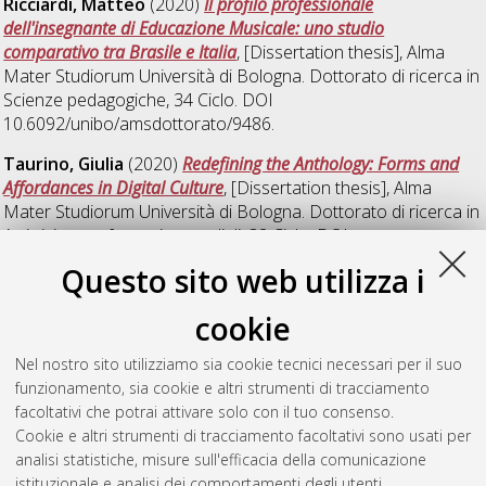
Ricciardi, Matteo
(2020)
Il profilo professionale
dell'insegnante di Educazione Musicale: uno studio
comparativo tra Brasile e Italia
, [Dissertation thesis], Alma
Mater Studiorum Università di Bologna. Dottorato di ricerca in
Scienze pedagogiche
, 34 Ciclo. DOI
10.6092/unibo/amsdottorato/9486.
Taurino, Giulia
(2020)
Redefining the Anthology: Forms and
Affordances in Digital Culture
, [Dissertation thesis], Alma
Mater Studiorum Università di Bologna. Dottorato di ricerca in
Arti visive, performative, mediali
, 32 Ciclo. DOI
10.6092/unibo/amsdottorato/9365.
Questo sito web utilizza i
Torrenzieri, Sara
(2020)
Modellbucher editi e inediti:
cookie
dispositivi decodificatori della prassi teatrale brechtiana
,
[Dissertation thesis], Alma Mater Studiorum Università di
Nel nostro sito utilizziamo sia cookie tecnici necessari per il suo
Bologna. Dottorato di ricerca in
Arti visive, performative,
funzionamento, sia cookie e altri strumenti di tracciamento
mediali
, 32 Ciclo. DOI 10.48676/unibo/amsdottorato/9317.
facoltativi che potrai attivare solo con il tuo consenso.
Cookie e altri strumenti di tracciamento facoltativi sono usati per
Questa lista e' stata generata il
Sat Aug 8 20:36:52 2026
analisi statistiche, misure sull'efficacia della comunicazione
CEST
.
istituzionale e analisi dei comportamenti degli utenti.