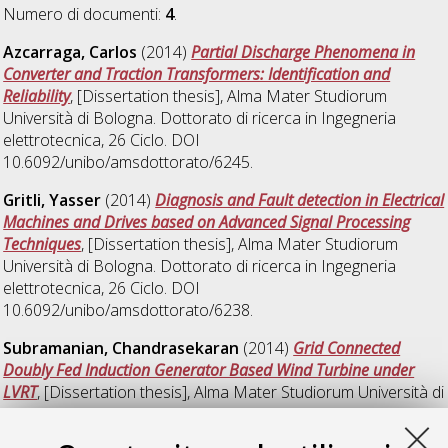
Numero di documenti:
4
.
Azcarraga, Carlos
(2014)
Partial Discharge Phenomena in
Converter and Traction Transformers: Identification and
Reliability
, [Dissertation thesis], Alma Mater Studiorum
Università di Bologna. Dottorato di ricerca in
Ingegneria
elettrotecnica
, 26 Ciclo. DOI
10.6092/unibo/amsdottorato/6245.
Gritli, Yasser
(2014)
Diagnosis and Fault detection in Electrical
Machines and Drives based on Advanced Signal Processing
Techniques
, [Dissertation thesis], Alma Mater Studiorum
Università di Bologna. Dottorato di ricerca in
Ingegneria
elettrotecnica
, 26 Ciclo. DOI
10.6092/unibo/amsdottorato/6238.
Subramanian, Chandrasekaran
(2014)
Grid Connected
Doubly Fed Induction Generator Based Wind Turbine under
LVRT
, [Dissertation thesis], Alma Mater Studiorum Università di
Bologna. Dottorato di ricerca in
Ingegneria elettrotecnica
, 26
Ciclo. DOI 10.6092/unibo/amsdottorato/6243.