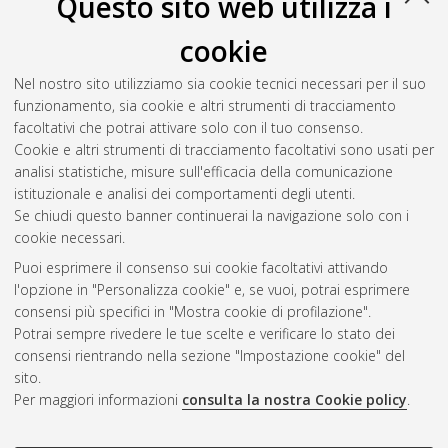
Questo sito web utilizza i
Verardi, Luca
(2014)
Aging of nuclear power plant cables: in
cookie
search of non-destructive diagnostic quantities
, [Dissertation
thesis], Alma Mater Studiorum Università di Bologna.
Nel nostro sito utilizziamo sia cookie tecnici necessari per il suo
Dottorato di ricerca in
Ingegneria elettrotecnica
, 26 Ciclo. DOI
funzionamento, sia cookie e altri strumenti di tracciamento
10.6092/unibo/amsdottorato/6246.
facoltativi che potrai attivare solo con il tuo consenso.
Cookie e altri strumenti di tracciamento facoltativi sono usati per
Questa lista e' stata generata il
Wed Aug 5 20:37:48 2026
analisi statistiche, misure sull'efficacia della comunicazione
CEST
.
istituzionale e analisi dei comportamenti degli utenti.
Se chiudi questo banner continuerai la navigazione solo con i
cookie necessari.
Atom
Puoi esprimere il consenso sui cookie facoltativi attivando
Rss 1.0
l'opzione in "Personalizza cookie" e, se vuoi, potrai esprimere
consensi più specifici in "Mostra cookie di profilazione".
Rss 2.0
Potrai sempre rivedere le tue scelte e verificare lo stato dei
consensi rientrando nella sezione "Impostazione cookie" del
sito.
AMS Dottorato
Per maggiori informazioni
consulta la nostra Cookie policy
.
ISSN: 2038-7946
Servizio implementato e gestito da
AlmaDL