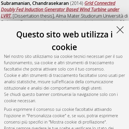
Subramanian, Chandrasekaran
(2014)
Grid Connected
Doubly Fed Induction Generator Based Wind Turbine under
LVRT
, [Dissertation thesis], Alma Mater Studiorum Università di
Bologna. Dottorato di ricerca in
Ingegneria elettrotecnica
, 26
Ciclo. DOI 10.6092/unibo/amsdottorato/6243.
Questo sito web utilizza i
Verardi, Luca
(2014)
Aging of nuclear power plant cables: in
cookie
search of non-destructive diagnostic quantities
, [Dissertation
thesis], Alma Mater Studiorum Università di Bologna.
Nel nostro sito utilizziamo sia cookie tecnici necessari per il suo
Dottorato di ricerca in
Ingegneria elettrotecnica
, 26 Ciclo. DOI
funzionamento, sia cookie e altri strumenti di tracciamento
10.6092/unibo/amsdottorato/6246.
facoltativi che potrai attivare solo con il tuo consenso.
Cookie e altri strumenti di tracciamento facoltativi sono usati per
Questa lista e' stata generata il
Sat Aug 8 20:38:45 2026
analisi statistiche, misure sull'efficacia della comunicazione
CEST
.
istituzionale e analisi dei comportamenti degli utenti.
Se chiudi questo banner continuerai la navigazione solo con i
cookie necessari.
Atom
Puoi esprimere il consenso sui cookie facoltativi attivando
Rss 1.0
l'opzione in "Personalizza cookie" e, se vuoi, potrai esprimere
consensi più specifici in "Mostra cookie di profilazione".
Rss 2.0
Potrai sempre rivedere le tue scelte e verificare lo stato dei