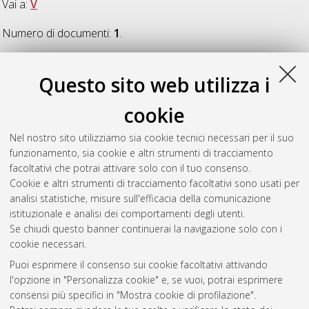
Vai a:
V
Numero di documenti:
1
.
V
Questo sito web utilizza i
cookie
Viatkin, Aleksandr
(2022)
Modular Multilevel Converters With
Interleaved Half-Bridge Submodules
, [Dissertation thesis],
Nel nostro sito utilizziamo sia cookie tecnici necessari per il suo
Alma Mater Studiorum Università di Bologna. Dottorato di
funzionamento, sia cookie e altri strumenti di tracciamento
ricerca in
Ingegneria biomedica, elettrica e dei sistemi
, 34
facoltativi che potrai attivare solo con il tuo consenso.
Ciclo. DOI 10.48676/unibo/amsdottorato/10062.
Cookie e altri strumenti di tracciamento facoltativi sono usati per
analisi statistiche, misure sull'efficacia della comunicazione
Questa lista e' stata generata il
Fri Aug 7 20:39:05 2026 CEST
.
istituzionale e analisi dei comportamenti degli utenti.
Se chiudi questo banner continuerai la navigazione solo con i
cookie necessari.
Atom
Puoi esprimere il consenso sui cookie facoltativi attivando
Rss 1.0
l'opzione in "Personalizza cookie" e, se vuoi, potrai esprimere
consensi più specifici in "Mostra cookie di profilazione".
Rss 2.0