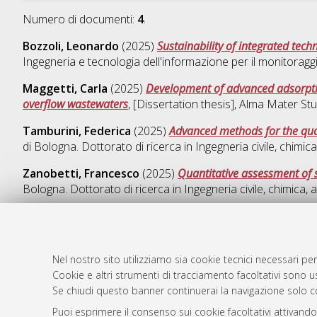
Numero di documenti:
4
.
Bozzoli, Leonardo
(2025)
Sustainability of integrated tech
Ingegneria e tecnologia dell'informazione per il monitoraggi
Maggetti, Carla
(2025)
Development of advanced adsorpti
overflow wastewaters
, [Dissertation thesis], Alma Mater St
Tamburini, Federica
(2025)
Advanced methods for the quan
di Bologna. Dottorato di ricerca in
Ingegneria civile, chimic
Zanobetti, Francesco
(2025)
Quantitative assessment of s
Bologna. Dottorato di ricerca in
Ingegneria civile, chimica, 
Nel nostro sito utilizziamo sia cookie tecnici necessari per
AMS Dotto
Atom
Cookie e altri strumenti di tracciamento facoltativi sono us
ISSN: 2038
Se chiudi questo banner continuerai la navigazione solo c
Rss 1.0
Servizio i
Puoi esprimere il consenso sui cookie facoltativi attivando
Rss 2.0
Impostazio