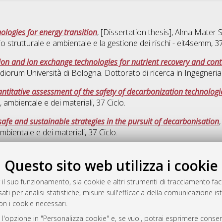
nologies for energy transition
, [Dissertation thesis], Alma Mater 
o strutturale e ambientale e la gestione dei rischi - eit4semm
, 3
on and ion exchange technologies for nutrient recovery and co
udiorum Università di Bologna. Dottorato di ricerca in
Ingegneria 
titative assessment of the safety of decarbonization technologi
a, ambientale e dei materiali
, 37 Ciclo.
afe and sustainable strategies in the pursuit of decarbonisation
ambientale e dei materiali
, 37 Ciclo.
Que
Questo sito web utilizza i cookie
 il suo funzionamento, sia cookie e altri strumenti di tracciamento faco
rato
ati per analisi statistiche, misure sull'efficacia della comunicazione is
-7946
on i cookie necessari.
mplementato e gestito da
AlmaDL
 l'opzione in "Personalizza cookie" e, se vuoi, potrai esprimere consens
ni Cookie