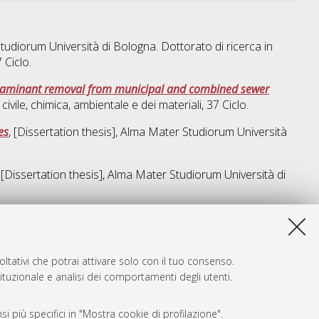
Studiorum Università di Bologna. Dottorato di ricerca in
7 Ciclo.
ntaminant removal from municipal and combined sewer
civile, chimica, ambientale e dei materiali
, 37 Ciclo.
es
, [Dissertation thesis], Alma Mater Studiorum Università
, [Dissertation thesis], Alma Mater Studiorum Università di
sta lista e' stata generata il
Fri Aug 7 20:37:28 2026 CEST
.
ltativi che potrai attivare solo con il tuo consenso.
tituzionale e analisi dei comportamenti degli utenti.
i più specifici in "Mostra cookie di profilazione".